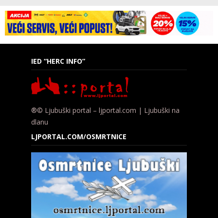
IED “HERC INFO”
®© Ljubuški portal – ljportal.com | Ljubuški na
dlanu
LJPORTAL.COM/OSMRTNICE