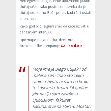
Hercegovine i regije, neke upoznamo pukom
slučajnošću. Iako postoji ona izreka da je
slučajnost samo Božji potpis kada želi ostati
anoniman.
Kako god bilo, sigurni smo da ćete uživati u
današnjem intervjuu.
Upoznajte Blagu Čuljka, direktora
širokobriješke kompanije
Galileo d.o.o
.
Moje ime je Blago Čuljak i od
malena sam znao što želim
raditi u životu te sam na kraju
to i ostvario. Imam 34 godine,
gimnaziju sam završio u
Ljubuškom, fakultet
Računarstva na FSRE-u Mostar.