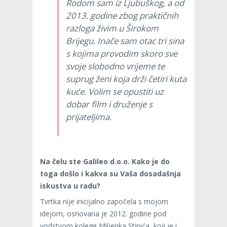
Rodom sam iz Ljubuškog, a od
2013. godine zbog praktičnih
razloga živim u Širokom
Brijegu. Inače sam otac tri sina
s kojima provodim skoro sve
svoje slobodno vrijeme te
suprug ženi koja drži četiri kuta
kuće. Volim se opustiti uz
dobar film i druženje s
prijateljima.
Na čelu ste Galileo d.o.o. Kako je do
toga došlo i kakva su Vaša dosadašnja
iskustva u radu?
Tvrtka nije inicijalno započela s mojom
idejom, osnovana je 2012. godine pod
vodstvom kolege Miljenka Stipića, koji je i