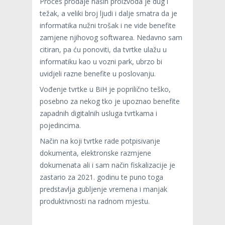
Proces prodaje naših proizvoda je dug i
težak, a veliki broj ljudi i dalje smatra da je
informatika nužni trošak i ne vide benefite
zamjene njihovog softwarea. Nedavno sam
citiran, pa ću ponoviti, da tvrtke ulažu u
informatiku kao u vozni park, ubrzo bi
uvidjeli razne benefite u poslovanju.
Vođenje tvrtke u BiH je poprilično teško,
posebno za nekog tko je upoznao benefite
zapadnih digitalnih usluga tvrtkama i
pojedincima.
Način na koji tvrtke rade potpisivanje
dokumenta, elektronske razmjene
dokumenata ali i sam način fiskalizacije je
zastario za 2021. godinu te puno toga
predstavlja gubljenje vremena i manjak
produktivnosti na radnom mjestu.