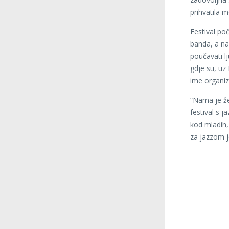
prihvatila m
Festival po
banda, a na
poučavati lj
gdje su, uz 
ime organiza
“Nama je žel
festival s 
kod mladih, 
za jazzom jo