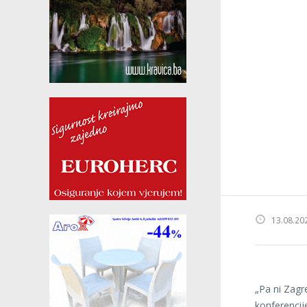
13.08.20
„Pa ni Zagr
konferencij