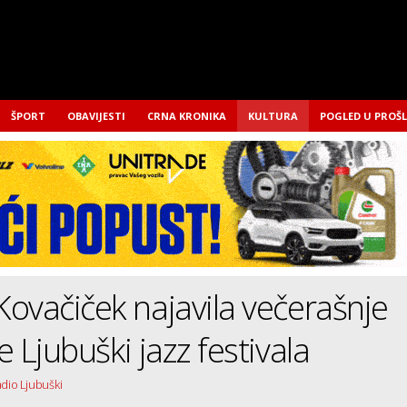
ŠPORT
OBAVIJESTI
CRNA KRONIKA
KULTURA
POGLED U PROŠ
ovačiček najavila večerašnje
 Ljubuški jazz festivala
adio Ljubuški