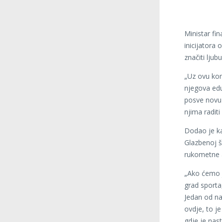
Ministar fin
inicijatora
značiti ljub
„Uz ovu konc
njegova edu
posve novu 
njima raditi
Dodao je ka
Glazbenoj š
rukometne 
„Ako ćemo j
grad sporta,
Jedan od na
ovdje, to j
gdje je nas