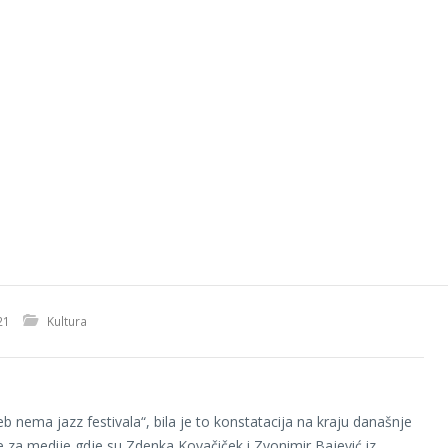
21
Kultura
eb nema jazz festivala“, bila je to konstatacija na kraju današnje
e za medije gdje su Zdenka Kovačiček i Zvonimir Bajević iz