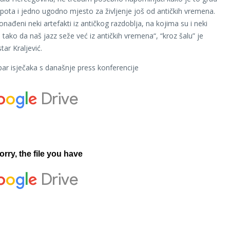
jepota i jedno ugodno mjesto za življenje još od antičkih vremena.
nađeni neki artefakti iz antičkog razdoblja, na kojima su i neki
 tako da naš jazz seže već iz antičkih vremena“, “kroz šalu” je
star Kraljević.
par isječaka s današnje press konferencije