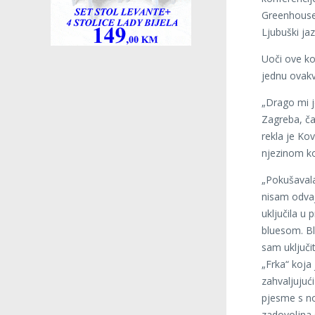
Greenhouse 
Ljubuški jaz
Uoči ove kon
jednu ovakv
„Drago mi 
Zagreba, ča
rekla je Kov
njezinom k
„Pokušavala
nisam odva
uključila u
bluesom. Bl
sam uključi
„Frka“ koja
zahvaljujući
pjesme s no
zadovoljna 