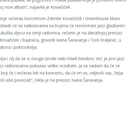
oj novi album“, najavila je Kovačiček.
činje večeras koncertom Zdenke Kovačiček i Greenhouse blues
staviti će se radionicama na kojima će renomirani jazz glazbenici
ubušku djecu na seriji radionica, rečeno je na današnjoj pressici
Kovačiček i Bajevića, govorili Ivana Šaravanja i Toni Kraljević, u
tora i pokrovitelja.
ja i cilj da se iz ovoga izrode neki mladi bendovi. Već je prvi Jazz
jazz radionicama pokazao velike rezultate. Ja se nadam da će se
koji će i večeras biti na koncertu, da će im se, vidjevši vas, želja
š više povećati”, rekla je na pressici Ivana Šaravanja.