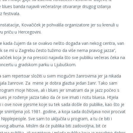
blues banda najavili večerašnje otvaranje drugog izdanja
z festivala.
statacije, Kovačiček je pohvalila organizatore jer su krenuli u
u priču u Hercegovini.
je kada čujem da se ovakvo nešto događa van nekog centra, van
k se mi u Zagrebu često tužimo da više nema pravog jazza“,
ačiček koja je na pressici najavila što sve publiku večeras čeka na
oncertu u gradskom parku u Ljubuškom.
 sam repertoar složiti u svim mogućim žanrovima jer ja nikada
jala žanrove. Za mene je dobra glazba jedan žanr. Tako sam
 program moje hitove, ali i blues jer smatram da je jazz počeo s
ues je rođenje jazza tako da će sve imati i notu bluesa. Htjela
ti i ove nove pjesme koje su tek sada došle do publike, kao što je
 je snimljena još 1981. godine, a koja sada doživljava novi procvat
 Nipplepeople. Sve sam to uključila u program, a tu će biti i
vog albuma. Mislim da će publika biti zadovoljna, bit će
stara publika, ali pogotovo i mlada publika koja je posebno dobro