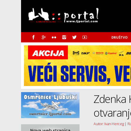
DRUŠTVO
Zdenka K
otvaranje
Autor: Ivan Herceg | R