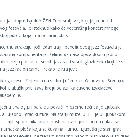
ancija i dopredsjednik ŽZH Toni Kraljević, koji je jedan od
 ovog festivala, je istaknuo kako će večerašnji koncert mnogo
uškoj publici koja ima rafiniran ukus.
ertnu atrakciju, još jedan trajni benefit ovog Jazz festivala je
kativna komponenta jer želimo da naša djeca dobiju jednu
dimenziju pouke od vrsnih jazzista i vrsnih glazbenika koji će s
 na jazz radionicama“, rekao je Kraljević.
ko ga veseli činjenica da se broj učenika u Osnovnoj i Srednjoj
koli Ljubuški približava broju polaznika čuvene Izviđačeve
akademije.
ednu analogiju i paralelu povući, možemo reći da je Ljubuški
 ali ujedno i grad kulture. Najstariji muzej u BiH je u Ljubuškom.
jstarijih spomenika pismenosti na ovim prostorima nalazi se
e Humačka ploča koja se čuva na Humcu. Ljubuški je stari grad
tala Hercegovina, ne trebam posebno napominjati kako je to grad