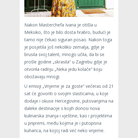
Nakon Masterchefa Ivana je otišla u
Meksiko, što je bilo dosta hrabro, budući je
tamo nije čekao siguran posao. Nakon toga
je posjetila još nekoliko zemalja, gdje je
brusila svoj talent, mnogo učila, da bi se
prošle godine „skrasila“ u Zagrebu gdje je
otvorila radnju „Neka jedu kolače“ koju
obožavaju mnogi.
U emisiji „Vrijeme je za goste“ večeras od 21
sat će govoriti o svojim slasticama, u koje
dodaje i okuse Hercegovine, putovanjima na
daleke destinacije s kojih donosi nova
kulinarska znanja i vještine, kao i projektima
u pripremi, među kojima je i putopisna
kuharica, na kojoj radi već neko vrijeme.