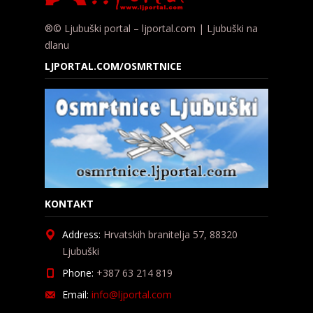
®© Ljubuški portal – ljportal.com | Ljubuški na
dlanu
LJPORTAL.COM/OSMRTNICE
KONTAKT
Address:
Hrvatskih branitelja 57, 88320
Ljubuški
Phone:
+387 63 214 819
Email:
info@ljportal.com