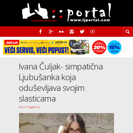
Ivana Čuljak- simpatična
Ljubušanka koja
oduševljava svojim
slasticama
Autor: Pogled.ba