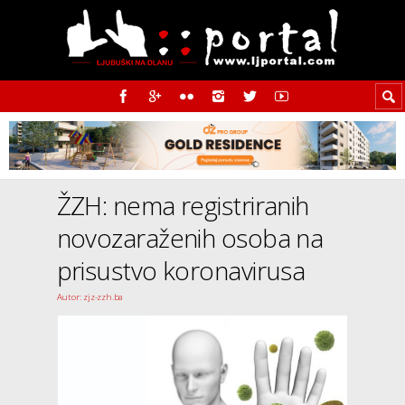
ŽZH: nema registriranih
novozaraženih osoba na
prisustvo koronavirusa
Autor: zjz-zzh.ba