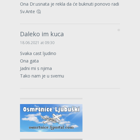
Ona Dr.usnata je rekla da će buknuti ponovo radi
Sv.Ante 🤔
Daleko im kuca
18.06.2021 at 09:30
Svaka cast ljudino
Ona gata
Jadni mi s njima
Tako nam je u svemu