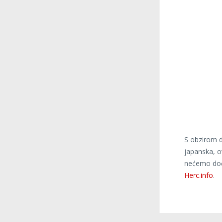
S obzirom d
japanska, o
nećemo doć
Herc.info
.