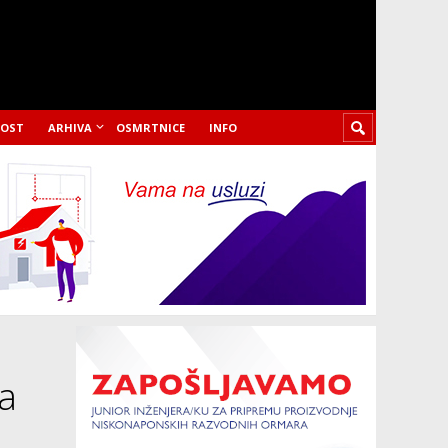
LOST
ARHIVA
OSMRTNICE
INFO
na