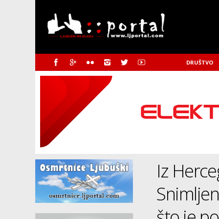
DRUŠTVO
Iz Herce
Snimljen
što je p