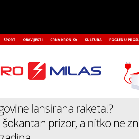
ŠPORT
OBAVIJESTI
CRNA KRONIKA
KULTURA
POGLED U PROŠ
govine lansirana raketa!?
 šokantan prizor, a nitko ne z
ozadina