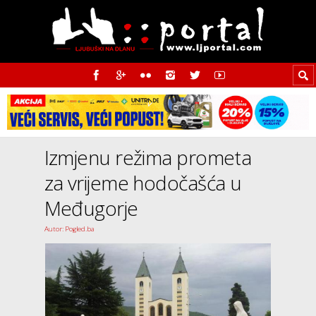
Izmjenu režima prometa
za vrijeme hodočašća u
Međugorje
Autor: Pogled.ba