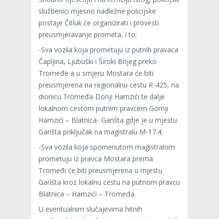
službenici mjesno nadležne policijske
postaje Čitluk će organizirati i provesti
preusmjeravanje prometa, i to:
-Sva vozila koja prometuju iz putnih pravaca
Čapljina, Ljubuški i Široki Brijeg preko
Tromeđe a u smjeru Mostara će biti
preusmjerena na regionalnu cestu R-425, na
dionicu Tromeđa-Donji Hamzići te dalje
lokalnom cestom putnim pravcem Gornji
Hamzići – Blatnica- Garišta gdje je u mjestu
Garišta priključak na magistralu M-17.4;
-Sva vozila koja spomenutom magistralom
prometuju iz pravca Mostara prema
Tromeđi će biti preusmjerena u mjestu
Garišta kroz lokalnu cestu na putnom pravcu
Blatnica – Hamzići – Tromeđa.
U eventualnim slučajevima hitnih