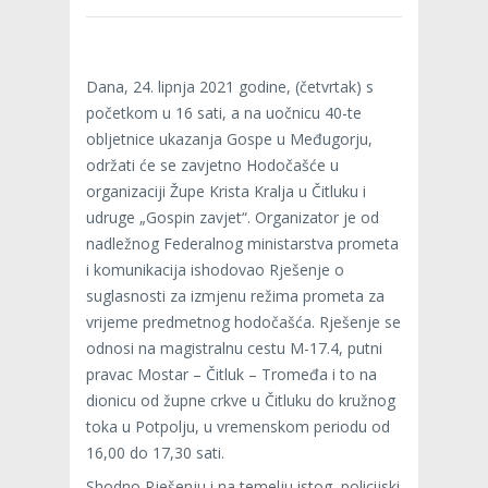
Dana, 24. lipnja 2021 godine, (četvrtak) s
početkom u 16 sati, a na uočnicu 40-te
obljetnice ukazanja Gospe u Međugorju,
održati će se zavjetno Hodočašće u
organizaciji Župe Krista Kralja u Čitluku i
udruge „Gospin zavjet“. Organizator je od
nadležnog Federalnog ministarstva prometa
i komunikacija ishodovao Rješenje o
suglasnosti za izmjenu režima prometa za
vrijeme predmetnog hodočašća. Rješenje se
odnosi na magistralnu cestu M-17.4, putni
pravac Mostar – Čitluk – Tromeđa i to na
dionicu od župne crkve u Čitluku do kružnog
toka u Potpolju, u vremenskom periodu od
16,00 do 17,30 sati.
Shodno Rješenju i na temelju istog, policijski