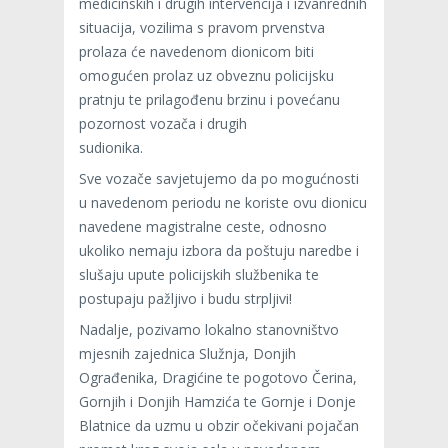
medicinskih i drugih intervencija i izvanrednih
situacija, vozilima s pravom prvenstva
prolaza će navedenom dionicom biti
omogućen prolaz uz obveznu policijsku
pratnju te prilagođenu brzinu i povećanu
pozornost vozača i drugih
sudionika.
Sve vozače savjetujemo da po mogućnosti
u navedenom periodu ne koriste ovu dionicu
navedene magistralne ceste, odnosno
ukoliko nemaju izbora da poštuju naredbe i
slušaju upute policijskih službenika te
postupaju pažljivo i budu strpljivi!
Nadalje, pozivamo lokalno stanovništvo
mjesnih zajednica Služnja, Donjih
Ograđenika, Dragićine te pogotovo Čerina,
Gornjih i Donjih Hamzića te Gornje i Donje
Blatnice da uzmu u obzir očekivani pojačan