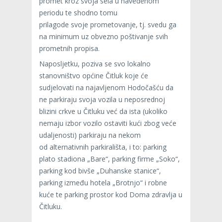
promet kroz svoja sela u navedenom
periodu te shodno tomu
prilagode svoje prometovanje, tj. svedu ga
na minimum uz obvezno poštivanje svih
prometnih propisa.
Naposljetku, poziva se svo lokalno
stanovništvo općine Čitluk koje će
sudjelovati na najavljenom Hodočašću da
ne parkiraju svoja vozila u neposrednoj
blizini crkve u Čitluku već da ista (ukoliko
nemaju izbor vozilo ostaviti kući zbog veće
udaljenosti) parkiraju na nekom
od alternativnih parkirališta, i to: parking
plato stadiona „Bare“, parking firme „Soko“,
parking kod bivše „Duhanske stanice“,
parking između hotela „Brotnjo“ i robne
kuće te parking prostor kod Doma zdravlja u
Čitluku.