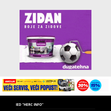
IED “HERC INFO”