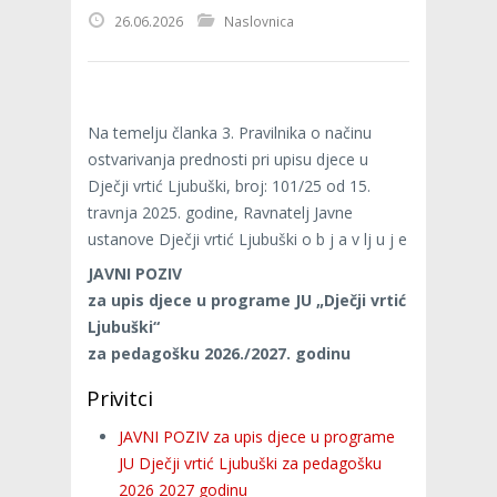
26.06.2026
Naslovnica
Na temelju članka 3. Pravilnika o načinu
ostvarivanja prednosti pri upisu djece u
Dječji vrtić Ljubuški, broj: 101/25 od 15.
travnja 2025. godine, Ravnatelj Javne
ustanove Dječji vrtić Ljubuški o b j a v lj u j e
JAVNI POZIV
za upis djece u programe JU „Dječji vrtić
Ljubuški“
za pedagošku 2026./2027. godinu
Privitci
JAVNI POZIV za upis djece u programe
JU Dječji vrtić Ljubuški za pedagošku
2026 2027 godinu