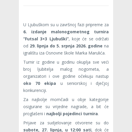
U Ljubuškom su u završnoj fazi pripreme za
6. izdanje malonogometnog turnira
“Futsal 3×3 Ljubuški”
, koje će se održati
od
29. lipnja do 5. srpnja 2026. godine
na
igralištu iza Osnovne škole Marka Marulića.
Turnir iz godine u godinu okuplja sve veći
broj ljubitelja malog nogometa, a
organizatori i ove godine očekuju nastup
oko 70 ekipa
u seniorskoj i dječjoj
konkurenciji.
Za najbolje momčadi u obje kategorije
osigurane su vrijedne nagrade, a bit će
proglašeni i
najbolji pojedinci turnira
.
Prijave za sudjelovanje otvorene su do
subote, 27. lipnja, u 12:00 sati
, dok će