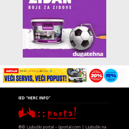
IED “HERC INFO”
®© Ljubuški portal – ljportal.com | Ljubuški na