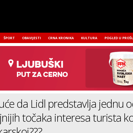
ŠPORT
OBAVIJESTI
CRNA KRONIKA
KULTURA
POGLED U PROŠ
guće da Lidl predstavlja jednu 
nijih točaka interesa turista ko
arskoj???