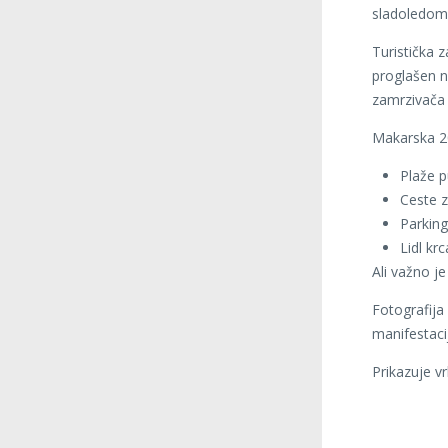
sladoledom
Turistička z
proglašen n
zamrzivača 
Makarska 2
Plaže p
Ceste z
Parking
Lidl krc
Ali važno j
Fotografija 
manifestaci
Prikazuje v