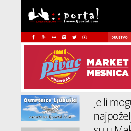
DRUŠTVO
Je li mo
najpoželj
su u Mak