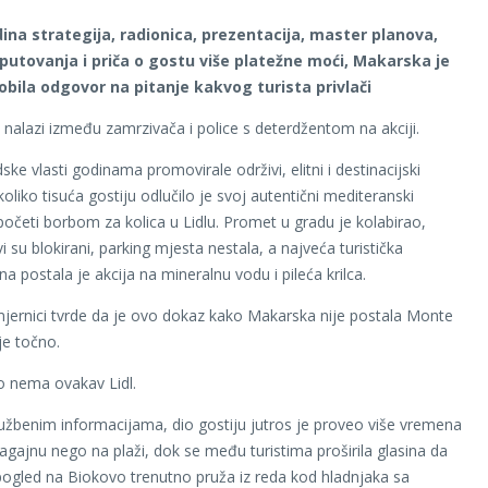
na strategija, radionica, prezentacija, master planova,
 putovanja i priča o gostu više platežne moći, Makarska je
bila odgovor na pitanje kakvog turista privlači
nalazi između zamrzivača i police s deterdžentom na akciji.
ke vlasti godinama promovirale održivi, elitni i destinacijski
oliko tisuća gostiju odlučilo je svoj autentični mediteranski
apočeti borbom za kolica u Lidlu. Promet u gradu je kolabirao,
i su blokirani, parking mjesta nestala, a najveća turistička
na postala je akcija na mineralnu vodu i pileća krilca.
jernici tvrde da je ovo dokaz kako Makarska nije postala Monte
je točno.
o nema ovakav Lidl.
žbenim informacijama, dio gostiju jutros je proveo više vremena
lagajnu nego na plaži, dok se među turistima proširila glasina da
 pogled na Biokovo trenutno pruža iz reda kod hladnjaka sa