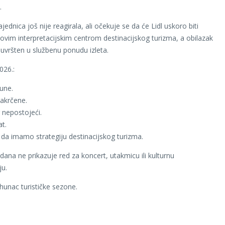
.
ajednica još nije reagirala, ali očekuje se da će Lidl uskoro biti
ovim interpretacijskim centrom destinacijskog turizma, a obilazak
uvršten u službenu ponudu izleta.
026.:
une.
akrčene.
 nepostojeći.
at.
e da imamo strategiju destinacijskog turizma.
dana ne prikazuje red za koncert, utakmicu ili kulturnu
ju.
rhunac turističke sezone.