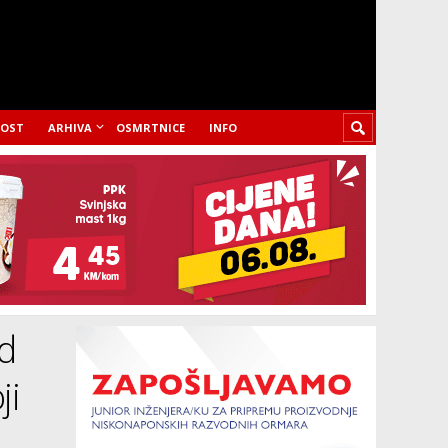
LOST
ARHIVA
OSMRTNICE
INFO
od
ji