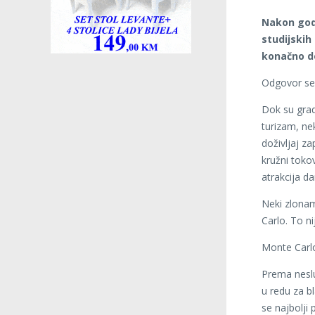
Nakon godi
studijskih
konačno do
Odgovor se 
Dok su grads
turizam, nek
doživljaj z
kružni tokov
atrakcija da
Neki zlonam
Carlo. To ni
Monte Carl
Prema neslu
u redu za b
se najbolji