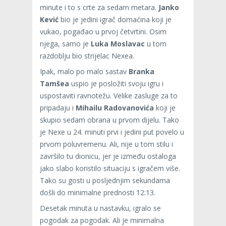
minute i to s crte za sedam metara.
Janko
Kević
bio je jedini igrač domaćina koji je
vukao, pogađao u prvoj četvrtini. Osim
njega, samo je
Luka Moslavac
u tom
razdoblju bio strijelac Nexea.
Ipak, malo po malo sastav
Branka
Tamšea
uspio je posložiti svoju igru i
uspostaviti ravnotežu. Velike zasluge za to
pripadaju i
Mihailu Radovanovića
koji je
skupio sedam obrana u prvom dijelu. Tako
je Nexe u 24. minuti prvi i jedini put povelo u
prvom poluvremenu. Ali, nije u tom stilu i
završilo tu dionicu, jer je između ostaloga
jako slabo koristilo situaciju s igračem više.
Tako su gosti u posljednjim sekundama
došli do minimalne prednosti 12:13.
Desetak minuta u nastavku, igralo se
pogodak za pogodak. Ali je minimalna