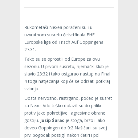
Rukometaši Nexea poraženi su i u
uzvratnom susretu četvrtfinala EHF
Europske lige od Frisch Auf Goppingena
27:31.
Tako su se oprostili od Europe za ovu
sezonu. U prvom susretu, njemački klub je
slavio 23:32 i tako osigurao nastup na Final
4 toga natjecanja koji će se održati potkraj
svibnja.
Dosta nervozno, rastrgano, počeo je susret
za Nexe. Vrlo teško dolazili su do prilike
protiv jako pokretljive i agresivne obrane
gostiju.
Josip Šarac
je stoga, brzo i lako
doveo Goppingen do 0:2 Našičani su svoj
prvi pogodak postigli nakon četiri i pol