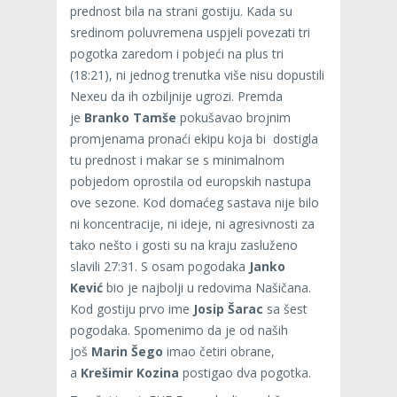
prednost bila na strani gostiju. Kada su
sredinom poluvremena uspjeli povezati tri
pogotka zaredom i pobjeći na plus tri
(18:21), ni jednog trenutka više nisu dopustili
Nexeu da ih ozbiljnije ugrozi. Premda
je
Branko Tamše
pokušavao brojnim
promjenama pronaći ekipu koja bi dostigla
tu prednost i makar se s minimalnom
pobjedom oprostila od europskih nastupa
ove sezone. Kod domaćeg sastava nije bilo
ni koncentracije, ni ideje, ni agresivnosti za
tako nešto i gosti su na kraju zasluženo
slavili 27:31. S osam pogodaka
Janko
Kević
bio je najbolji u redovima Našičana.
Kod gostiju prvo ime
Josip Šarac
sa šest
pogodaka. Spomenimo da je od naših
još
Marin Šego
imao četiri obrane,
a
Krešimir Kozina
postigao dva pogotka.