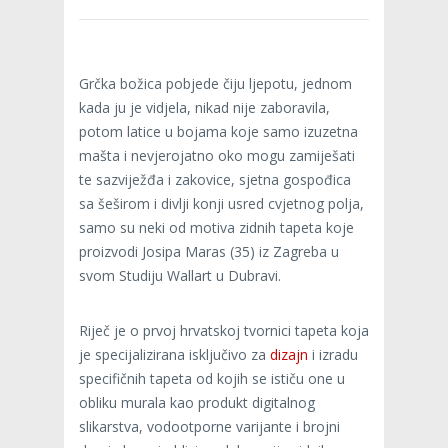
Grčka božica pobjede čiju ljepotu, jednom
kada ju je vidjela, nikad nije zaboravila,
potom latice u bojama koje samo izuzetna
mašta i nevjerojatno oko mogu zamiješati
te sazviježđa i zakovice, sjetna gospođica
sa šeširom i divlji konji usred cvjetnog polja,
samo su neki od motiva zidnih tapeta koje
proizvodi Josipa Maras (35) iz Zagreba u
svom Studiju Wallart u Dubravi.
Riječ je o prvoj hrvatskoj tvornici tapeta koja
je specijalizirana isključivo za
dizajn
i izradu
specifičnih tapeta od kojih se ističu one u
obliku murala kao produkt digitalnog
slikarstva, vodootporne varijante i brojni