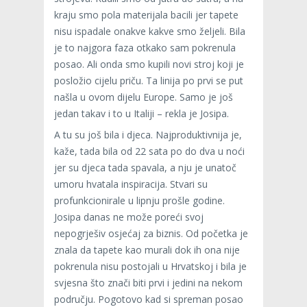
kraju smo pola materijala bacili jer tapete
nisu ispadale onakve kakve smo željeli. Bila
je to najgora faza otkako sam pokrenula
posao. Ali onda smo kupili novi stroj koji je
posložio cijelu priču. Ta linija po prvi se put
našla u ovom dijelu Europe. Samo je još
jedan takav i to u Italiji – rekla je Josipa.
A tu su još bila i djeca. Najproduktivnija je,
kaže, tada bila od 22 sata po do dva u noći
jer su djeca tada spavala, a nju je unatoč
umoru hvatala inspiracija. Stvari su
profunkcionirale u lipnju prošle godine.
Josipa danas ne može poreći svoj
nepogrješiv osjećaj za biznis. Od početka je
znala da tapete kao murali dok ih ona nije
pokrenula nisu postojali u Hrvatskoj i bila je
svjesna što znači biti prvi i jedini na nekom
području. Pogotovo kad si spreman posao