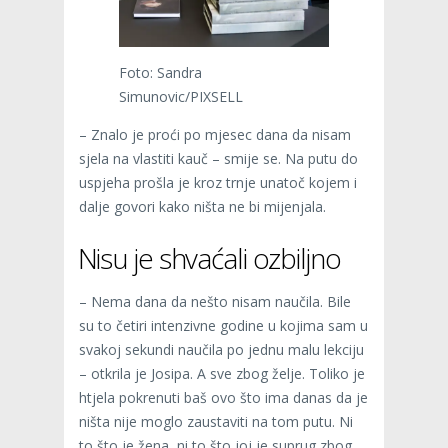
Foto: Sandra
Simunovic/PIXSELL
– Znalo je proći po mjesec dana da nisam
sjela na vlastiti kauč – smije se. Na putu do
uspjeha prošla je kroz trnje unatoč kojem i
dalje govori kako ništa ne bi mijenjala.
Nisu je shvaćali ozbiljno
– Nema dana da nešto nisam naučila. Bile
su to četiri intenzivne godine u kojima sam u
svakoj sekundi naučila po jednu malu lekciju
– otkrila je Josipa. A sve zbog želje. Toliko je
htjela pokrenuti baš ovo što ima danas da je
ništa nije moglo zaustaviti na tom putu. Ni
to što je žena, ni to što joj je suprug zbog