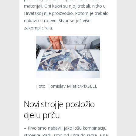
materijali. Oni kakvi su njoj trebali, nitko u
Hrvatskoj nije proizvodio. Potom je trebalo
nabaviti strojeve. Stvar se još više
zakomplicirala.
Foto: Tomislav Miletic/PIXSELL
Novi stroj je posložio
cijelu priču
– Prvo smo nabavili jako lošu kombinaciju
strojeva. Radili smo od jutra do sutra, a na