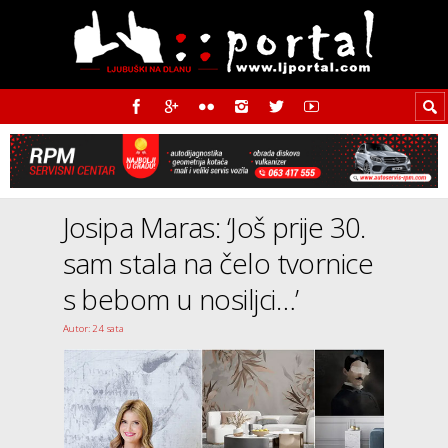
Josipa Maras: ‘Još prije 30.
sam stala na čelo tvornice
s bebom u nosiljci…’
Autor: 24 sata