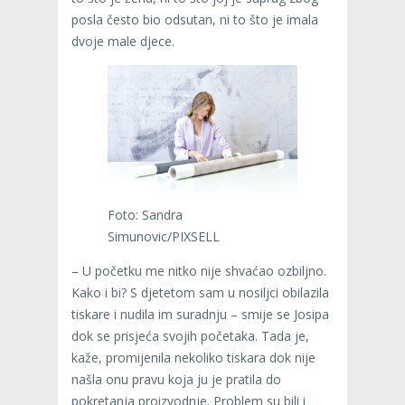
posla često bio odsutan, ni to što je imala
dvoje male djece.
Foto: Sandra
Simunovic/PIXSELL
– U početku me nitko nije shvaćao ozbiljno.
Kako i bi? S djetetom sam u nosiljci obilazila
tiskare i nudila im suradnju – smije se Josipa
dok se prisjeća svojih početaka. Tada je,
kaže, promijenila nekoliko tiskara dok nije
našla onu pravu koja ju je pratila do
pokretanja proizvodnje. Problem su bili i