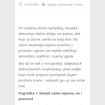
10.06.2026
Najave i promocije
,
Promo
Pri uređenju doma namještaj, rasvjeta i
dekoracije obično dobiju svu pažnju, dok
boje za zidove završe na kraju liste. No
zidovi zauzimaju najveću površinu u
prostoru i upravo oni najviše određuju
atmosferu, svjetlost i osjećaj ugode.
Bilo da se radi o novogradnji, adaptaciji ili
jednostavnom osvježavanju, pravi odabir
boje može potpuno promijeniti dojam
prostora. A krivi – pokvariti ga i uz sav ostali
trud.
Pogreška 1: Gledaš samo nijansu, ne i
proizvod