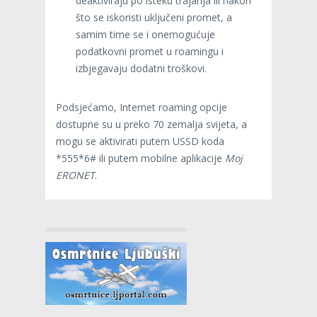
deaktiviraju po isteku trajanja ili nakon
što se iskoristi uključeni promet, a
samim time se i onemogućuje
podatkovni promet u roamingu i
izbjegavaju dodatni troškovi.
Podsjećamo, Internet roaming opcije
dostupne su u preko 70 zemalja svijeta, a
mogu se aktivirati putem USSD koda
*555*6# ili putem mobilne aplikacije
Moj
ERONET
.