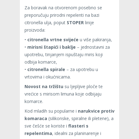
Za boravak na otvorenom posebno se
preporučuju prirodni repelenti na bazi
citronella ulja, poput
STOPER
linije
proizvoda:
•
citronella vrtne svijeće
u više pakiranja,
•
mirisni štapići i baklje
– jednostavni za
upotrebu, tinjanjem ispuštaju miris koji
odbija komarce,
•
citronella spirale
– za upotrebu u
vrtovima i okućnicama.
Novost na tržištu
su ljepljive ploče te
vrećice s mirisom limuna koje odbijaju
komarce.
Kod mladih su popularne i
narukvice protiv
komaraca
(silikonske, spiralne ili pletene), a
sve češće se koriste i
flasteri s
repelentima
, idealni za planinarenje i