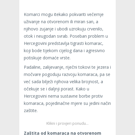
Komarci mogu itekako pokvariti večernje
uživanje na otvorenom ili miran san, a
njihovo zujanje i ubodi uzrokuju crvenilo,
otok i neugodan svrab. Poseban problem u
Hercegovini predstavlja tigrasti komarac,
koji bode tijekom cijelog dana i agresivno
potiskuje domaće vrste.
Padaline, zalijevanje, riječni tokovi te jezera i
močvare pogoduju razvoju komaraca, pa se
već sada bilježi njihova velika brojnost, a
očekuje se i daljnji porast. Kako u
Hercegovini nema sustavne borbe protiv
komaraca, pojedinačne mjere su jedini način
zaštite.
Klikni i provjeri ponudu…
Zaštita od komaraca na otvorenom