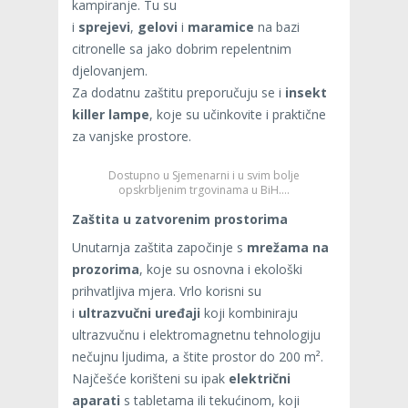
kampiranje. Tu su
i
sprejevi
,
gelovi
i
maramice
na bazi
citronelle sa jako dobrim repelentnim
djelovanjem.
Za dodatnu zaštitu preporučuju se i
insekt
killer lampe
, koje su učinkovite i praktične
za vanjske prostore.
Dostupno u Sjemenarni i u svim bolje
opskrbljenim trgovinama u BiH….
Zaštita u zatvorenim prostorima
Unutarnja zaštita započinje s
mrežama na
prozorima
, koje su osnovna i ekološki
prihvatljiva mjera. Vrlo korisni su
i
ultrazvučni uređaji
koji kombiniraju
ultrazvučnu i elektromagnetnu tehnologiju
nečujnu ljudima, a štite prostor do 200 m².
Najčešće korišteni su ipak
električni
aparati
s tabletama ili tekućinom, koji