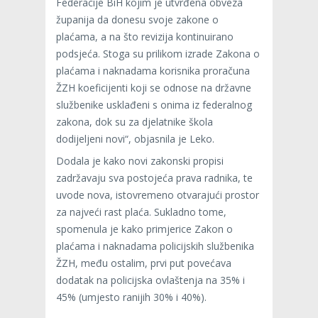
Federacije BiH kojim je utvrđena obveza
županija da donesu svoje zakone o
plaćama, a na što revizija kontinuirano
podsjeća. Stoga su prilikom izrade Zakona o
plaćama i naknadama korisnika proračuna
ŽZH koeficijenti koji se odnose na državne
službenike usklađeni s onima iz federalnog
zakona, dok su za djelatnike škola
dodijeljeni novi“, objasnila je Leko.
Dodala je kako novi zakonski propisi
zadržavaju sva postojeća prava radnika, te
uvode nova, istovremeno otvarajući prostor
za najveći rast plaća. Sukladno tome,
spomenula je kako primjerice Zakon o
plaćama i naknadama policijskih službenika
ŽZH, među ostalim, prvi put povećava
dodatak na policijska ovlaštenja na 35% i
45% (umjesto ranijih 30% i 40%).