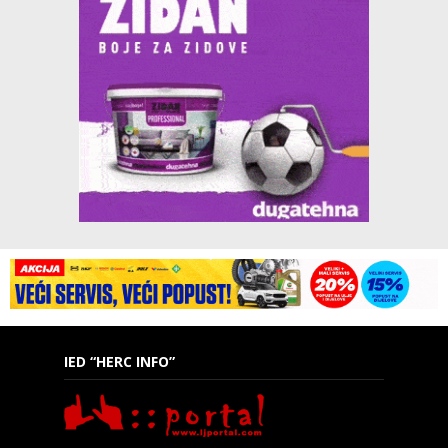
IED “HERC INFO”