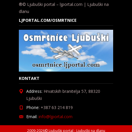
®© Ljubuški portal – ljportal.com | Ljubuški na
dlanu
LJPORTAL.COM/OSMRTNICE
KONTAKT
Address:
Hrvatskih branitelja 57, 88320
Ljubuški
Phone:
+387 63 214 819
Email:
info@ljportal.com
2009-2026© Ljubuški portal - Ljubuški na dlanu