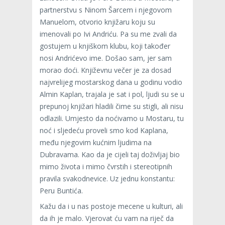
partnerstvu s Ninom Šarcem i njegovom
Manuelom, otvorio knjižaru koju su
imenovali po Ivi Andriću. Pa su me zvali da
gostujem u knjiškom klubu, koji također
nosi Andrićevo ime. Došao sam, jer sam
morao doći. Književnu večer je za dosad
najvrelijeg mostarskog dana u godinu vodio
Almin Kaplan, trajala je sat i pol, ljudi su se u
prepunoj knjižari hladili čime su stigli, ali nisu
odlazili. Umjesto da noćivamo u Mostaru, tu
noć i sljedeću proveli smo kod Kaplana,
među njegovim kućnim ljudima na
Dubravama. Kao da je cijeli taj doživljaj bio
mimo života i mimo čvrstih i stereotipnih
pravila svakodnevice. Uz jednu konstantu:
Peru Buntića.
Kažu da i u nas postoje mecene u kulturi, ali
da ih je malo. Vjerovat ću vam na riječ da