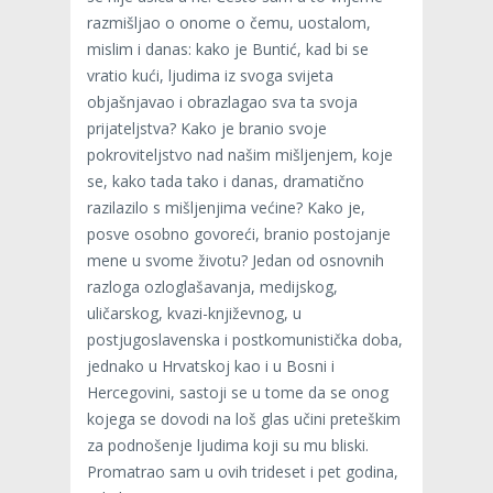
razmišljao o onome o čemu, uostalom,
mislim i danas: kako je Buntić, kad bi se
vratio kući, ljudima iz svoga svijeta
objašnjavao i obrazlagao sva ta svoja
prijateljstva? Kako je branio svoje
pokroviteljstvo nad našim mišljenjem, koje
se, kako tada tako i danas, dramatično
razilazilo s mišljenjima većine? Kako je,
posve osobno govoreći, branio postojanje
mene u svome životu? Jedan od osnovnih
razloga ozloglašavanja, medijskog,
uličarskog, kvazi-književnog, u
postjugoslavenska i postkomunistička doba,
jednako u Hrvatskoj kao i u Bosni i
Hercegovini, sastoji se u tome da se onog
kojega se dovodi na loš glas učini preteškim
za podnošenje ljudima koji su mu bliski.
Promatrao sam u ovih trideset i pet godina,