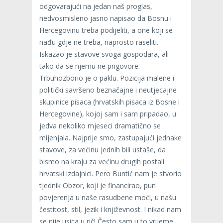
odgovarajući na jedan naš proglas,
nedvosmisleno jasno napisao da Bosnu i
Hercegovinu treba podijeliti, a one koji se
nađu gdje ne treba, naprosto raseliti.
Iskazao je stavove svoga gospodara, ali
tako da se njemu ne prigovore.
Trbuhozborio je o paklu. Pozicija malene i
politički savršeno beznačajne i neutjecajne
skupinice pisaca (hrvatskih pisaca iz Bosne i
Hercegovine), kojoj sam i sam pripadao, u
jedva nekoliko mjeseci dramatično se
mijenjala. Najprije smo, zastupajući jednake
stavove, za većinu jednih bili ustaše, da
bismo na kraju za većinu drugih postali
hrvatski izdajnici. Pero Buntić nam je stvorio
tjednik Obzor, koji je financirao, pun
povjerenja u naše rasudbene moći, u našu
čestitost, stil, jezik i književnost. I nikad nam
se nije usica u rič! Često sam u to vrijeme