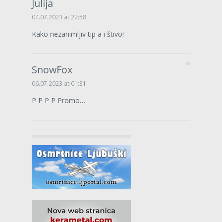
Julija
04.07.2023 at 22:58
Kako nezanimljiv tip a i štivo!
SnowFox
06.07.2023 at 01:31
P P P P Promo…