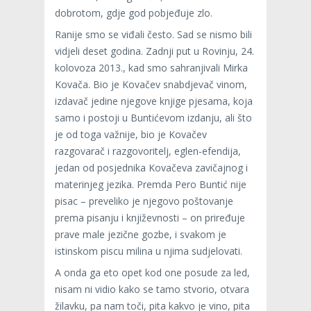
dobrotom, gdje god pobjeđuje zlo.
Ranije smo se viđali često. Sad se nismo bili
vidjeli deset godina. Zadnji put u Rovinju, 24.
kolovoza 2013., kad smo sahranjivali Mirka
Kovača. Bio je Kovačev snabdjevač vinom,
izdavač jedine njegove knjige pjesama, koja
samo i postoji u Buntićevom izdanju, ali što
je od toga važnije, bio je Kovačev
razgovarač i razgovoritelj, eglen-efendija,
jedan od posjednika Kovačeva zavičajnog i
materinjeg jezika. Premda Pero Buntić nije
pisac – preveliko je njegovo poštovanje
prema pisanju i književnosti – on priređuje
prave male jezične gozbe, i svakom je
istinskom piscu milina u njima sudjelovati.
A onda ga eto opet kod one posude za led,
nisam ni vidio kako se tamo stvorio, otvara
žilavku, pa nam toči, pita kakvo je vino, pita