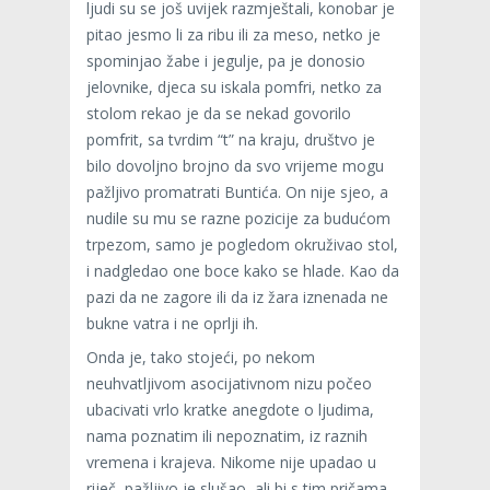
ljudi su se još uvijek razmještali, konobar je
pitao jesmo li za ribu ili za meso, netko je
spominjao žabe i jegulje, pa je donosio
jelovnike, djeca su iskala pomfri, netko za
stolom rekao je da se nekad govorilo
pomfrit, sa tvrdim “t” na kraju, društvo je
bilo dovoljno brojno da svo vrijeme mogu
pažljivo promatrati Buntića. On nije sjeo, a
nudile su mu se razne pozicije za budućom
trpezom, samo je pogledom okruživao stol,
i nadgledao one boce kako se hlade. Kao da
pazi da ne zagore ili da iz žara iznenada ne
bukne vatra i ne oprlji ih.
Onda je, tako stojeći, po nekom
neuhvatljivom asocijativnom nizu počeo
ubacivati vrlo kratke anegdote o ljudima,
nama poznatim ili nepoznatim, iz raznih
vremena i krajeva. Nikome nije upadao u
riječ, pažljivo je slušao, ali bi s tim pričama