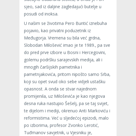
sjeo, sad iz daljine zagledajući butelje u
posudi od inoksa.
U našim se životima Pero Buntić iznebuha
pojavio, kao privatni poduzetnik iz
Međugorja. Vremena su bila već grdna,
Slobodan Milošević imao je te 1989., pa sve
do pred prve izbore u Bosni i Hercegovini,
golemu podršku sarajevskih medija, ali i
mnogih čaršijskih pametnika i
pametnjakovića, pritom nipošto samo Srba,
koji su opet svud oko sebe vidjeli ustašku
opasnost. A onda se stvar najednom
promijenila, uz Miloševića je kao njegova
desna ruka nastupio Šešelj, pa se taj svijet,
te dijelom i mediji, okrenuo Anti Markoviću i
reformistima. Već u sljedećoj epizodi, malo
po izborima, profesor Zvonko Lerotić,
Tuđmanov savjetnik, u Vjesniku je,