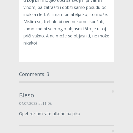
u koji bih mogao doći sa svojim privatnim
vinom, pa zatražiti i dobiti samo posudu od
inoksa i led. Ali imam prijatelja koji to može.
Mislim se, trebalo bi ovo nekome ispričati,
samo kad bi se moglo objasniti što je u toj
priči važno. A ne može se objasniti, ne može
nikako!
Comments: 3
Bleso
04.07.2023 at 11:08
Opet reklamirate alkoholna pića