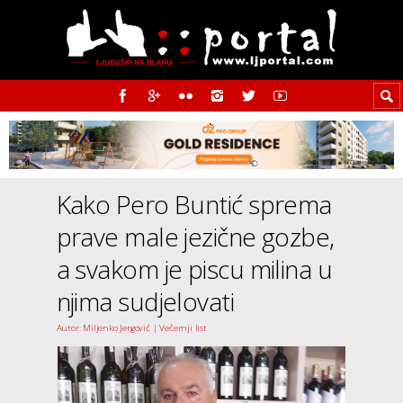
Kako Pero Buntić sprema
prave male jezične gozbe,
a svakom je piscu milina u
njima sudjelovati
Autor: Miljenko Jergović | Večernji list