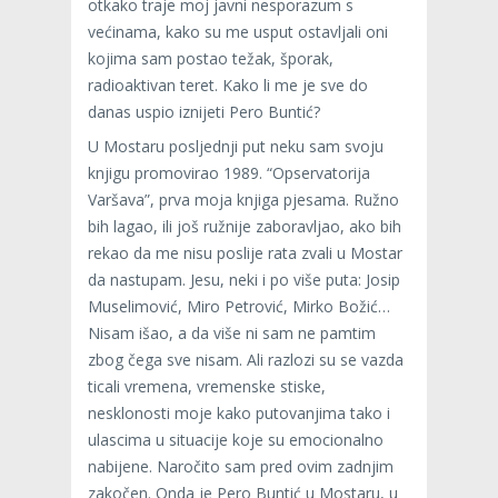
otkako traje moj javni nesporazum s
većinama, kako su me usput ostavljali oni
kojima sam postao težak, šporak,
radioaktivan teret. Kako li me je sve do
danas uspio iznijeti Pero Buntić?
U Mostaru posljednji put neku sam svoju
knjigu promovirao 1989. “Opservatorija
Varšava”, prva moja knjiga pjesama. Ružno
bih lagao, ili još ružnije zaboravljao, ako bih
rekao da me nisu poslije rata zvali u Mostar
da nastupam. Jesu, neki i po više puta: Josip
Muselimović, Miro Petrović, Mirko Božić…
Nisam išao, a da više ni sam ne pamtim
zbog čega sve nisam. Ali razlozi su se vazda
ticali vremena, vremenske stiske,
nesklonosti moje kako putovanjima tako i
ulascima u situacije koje su emocionalno
nabijene. Naročito sam pred ovim zadnjim
zakočen. Onda je Pero Buntić u Mostaru, u