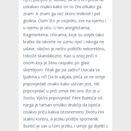
uskakao onako kako on to čini otkako ga
znam. A znam ga već skoro trideset i pet
godina. Osim što je osijedio, sve na njemu i
u njemu je isto. U tim anegdotama,
fragmentima, crticama, koje su uvijek tako
kratke da nikome ne uzmu riječ i nikoga ne
udave, obično je nešto politički nekorektno,
tobože skandalozno. Kao u onoj priči o
onom koji je ženu raspalio po glavi
skemlijom. Pitali ga: pa zašto? Usicala se
ljudima u rič! Da bi valjala, priča se ne smije
pripovijedati onako kako ustvari jest, niti
pripovjedač u priči smije biti ono što je u
životu. Vječni pripovjedač Pere Buntića od
njega je taman onoliko drukčiji da ispriča
onakvu priču kakva istovremeno životu čini
stalnu kontru, a jeziku podiže spomenik.
Buntić je sav u tom jeziku, i umije ga dijeliti s