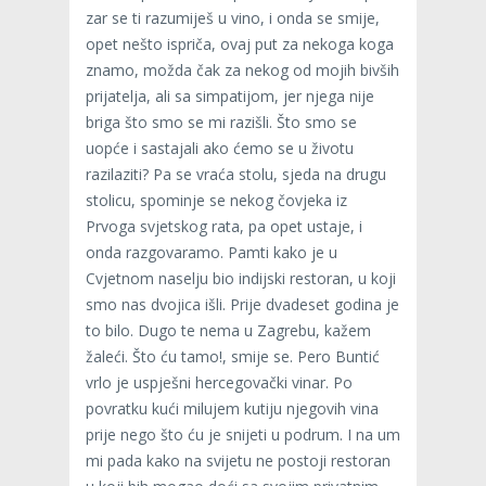
zar se ti razumiješ u vino, i onda se smije,
opet nešto ispriča, ovaj put za nekoga koga
znamo, možda čak za nekog od mojih bivših
prijatelja, ali sa simpatijom, jer njega nije
briga što smo se mi razišli. Što smo se
uopće i sastajali ako ćemo se u životu
razilaziti? Pa se vraća stolu, sjeda na drugu
stolicu, spominje se nekog čovjeka iz
Prvoga svjetskog rata, pa opet ustaje, i
onda razgovaramo. Pamti kako je u
Cvjetnom naselju bio indijski restoran, u koji
smo nas dvojica išli. Prije dvadeset godina je
to bilo. Dugo te nema u Zagrebu, kažem
žaleći. Što ću tamo!, smije se. Pero Buntić
vrlo je uspješni hercegovački vinar. Po
povratku kući milujem kutiju njegovih vina
prije nego što ću je snijeti u podrum. I na um
mi pada kako na svijetu ne postoji restoran