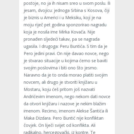
postoje, no ja ih nisam sreo u svom poslu. Ili
jesam, dvojicu: jednoga Srbina s Kosova, čiji
je biznis u Americi i u Meksiku, koji je na
moju riječ pet godina sponzorirao nagradu
koja je nosila ime Mirka Kovača. Nije
pronađen sljedeći takav, pa se nagrada
ugasila. I drugoga: Peru Buntića. S tim da je
Pero jedini pravi. On nije davao novce, nego
je stvarao situacije u kojima ćemo se baviti
svojim poslovima i biti ono što jesmo.
Naravno da je to onda morao platiti svojim
novcem, ali drugo je stvoriti knjižaru u
Mostaru, koju ćeš pritom još nazvati
Andrićevim imenom, nego nekom dati novce
da otvori knjižaru i nazove je nekim blažim
imenom. Recimo, imenom Alekse Šantića ili
Maka Dizdara. Pero Buntić nije konfliktan
čovjek. On liječi svijet od konflikta. Ali
radikalno, hercegovački, iz kontre. Te