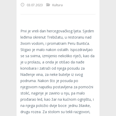
03.07.2023
Kultura
Prvi je vreli dan hercegovačkog ljeta. Sjedim
leđima okrenut Trebižatu, u restoranu nad
živom vodom, i promatram Peru Buntića.
Stigao je malo nakon ostalih. Ispozdravljao
se sa svima, izmijenio nekoliko riječi, kao da
je u prolazu, a onda je otišao da nađe
konobara i zatraži od njega posudu za
hlađenje vina, za neke butelje iz svog
podruma. Nakon što je posuda po
njegovom naputku postavljena za pomoćni
stolić, najprije je zavirio u nju, pa malo
prođarao led, kao žar na kućnom ognjištu, i
na njega položio dvije boce: jednu žilavke,
drugu rozea. Za stolom su tekli razgovori,