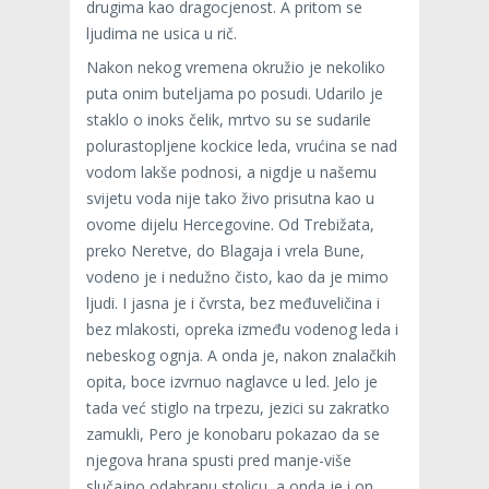
drugima kao dragocjenost. A pritom se
ljudima ne usica u rič.
Nakon nekog vremena okružio je nekoliko
puta onim buteljama po posudi. Udarilo je
staklo o inoks čelik, mrtvo su se sudarile
polurastopljene kockice leda, vrućina se nad
vodom lakše podnosi, a nigdje u našemu
svijetu voda nije tako živo prisutna kao u
ovome dijelu Hercegovine. Od Trebižata,
preko Neretve, do Blagaja i vrela Bune,
vodeno je i nedužno čisto, kao da je mimo
ljudi. I jasna je i čvrsta, bez međuveličina i
bez mlakosti, opreka između vodenog leda i
nebeskog ognja. A onda je, nakon znalačkih
opita, boce izvrnuo naglavce u led. Jelo je
tada već stiglo na trpezu, jezici su zakratko
zamukli, Pero je konobaru pokazao da se
njegova hrana spusti pred manje-više
slučajno odabranu stolicu, a onda je i on