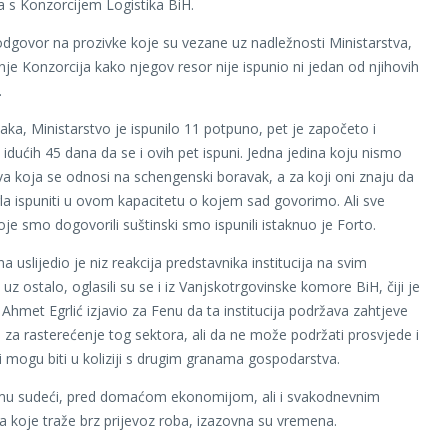
a s Konzorcijem Logistika BiH.
 odgovor na prozivke koje su vezane uz nadležnosti Ministarstva,
dnje Konzorcija kako njegov resor nije ispunio ni jedan od njihovih
.
aka, Ministarstvo je ispunilo 11 potpuno, pet je započeto i
idućih 45 dana da se i ovih pet ispuni. Jedna jedina koju nismo
 ova koja se odnosi na schengenski boravak, a za koji oni znaju da
la ispuniti u ovom kapacitetu o kojem sad govorimo. Ali sve
oje smo dogovorili suštinski smo ispunili istaknuo je Forto.
 uslijedio je niz reakcija predstavnika institucija na svim
uz ostalo, oglasili su se i iz Vanjskotrgovinske komore BiH, čiji je
 Ahmet Egrlić izjavio za Fenu da ta institucija podržava zahtjeve
a za rasterećenje tog sektora, ali da ne može podržati prosvjede i
i mogu biti u koliziji s drugim granama gospodarstva.
u sudeći, pred domaćom ekonomijom, ali i svakodnevnim
a koje traže brz prijevoz roba, izazovna su vremena.