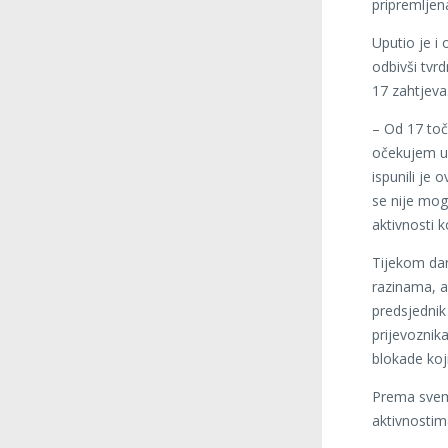
pripremljen
Uputio je i
odbivši tvr
17 zahtjeva
– Od 17 toč
očekujem u 
ispunili je
se nije mog
aktivnosti k
Tijekom dana
razinama, a 
predsjednik
prijevoznik
blokade koj
Prema svem
aktivnostim