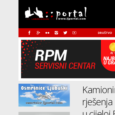
DRUŠTVO
Kamionim
rješenja
u cijeloj