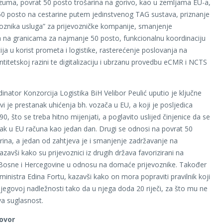
zuma, povrat 50 posto trošarina na gorivo, kao u zemljama EU-a,
0 posto na cestarine putem jedinstvenog TAG sustava, priznanje
voznika usluga” za prijevozničke kompanije, smanjenje
 na granicama za najmanje 50 posto, funkcionalnu koordinaciju
ija u korist prometa i logistike, rasterećenje poslovanja na
ntitetskoj razini te digitalizaciju i ubrzanu provedbu eCMR i NCTS
inator Konzorcija Logistika BiH Velibor Peulić uputio je ključne
vi je prestanak uhićenja bh. vozača u EU, a koji je posljedica
90, što se treba hitno mijenjati, a poglavito uslijed činjenice da se
zak u EU računa kao jedan dan. Drugi se odnosi na povrat 50
rina, a jedan od zahtjeva je i smanjenje zadržavanje na
zavši kako su prijevoznici iz drugih država favorizirani na
Bosne i Hercegovine u odnosu na domaće prijevoznike. Također
o ministra Edina Fortu, kazavši kako on mora popraviti pravilnik koji
jegovoj nadležnosti tako da u njega doda 20 riječi, za što mu ne
va suglasnost.
ovor