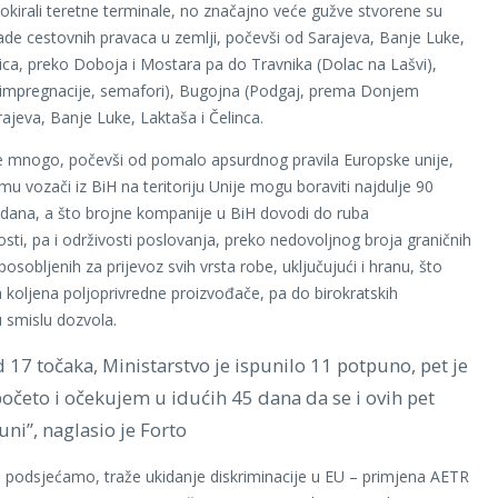
blokirali teretne terminale, no značajno veće gužve stvorene su
kade cestovnih pravaca u zemlji, počevši od Sarajeva, Banje Luke,
inica, preko Doboja i Mostara pa do Travnika (Dolac na Lašvi),
 impregnacije, semafori), Bugojna (Podgaj, prema Donjem
rajeva, Banje Luke, Laktaša i Čelinca.
e mnogo, počevši od pomalo apsurdnog pravila Europske unije,
u vozači iz BiH na teritoriju Unije mogu boraviti najdulje 90
dana, a što brojne kompanije u BiH dovodi do ruba
sti, pa i održivosti poslovanja, preko nedovoljnog broja graničnih
posobljenih za prijevoz svih vrsta robe, uključujući i hranu, što
 koljena poljoprivredne proizvođače, pa do birokratskih
 smislu dozvola.
 17 točaka, Ministarstvo je ispunilo 11 potpuno, pet je
očeto i očekujem u idućih 45 dana da se i ovih pet
uni”, naglasio je Forto
i, podsjećamo, traže ukidanje diskriminacije u EU – primjena AETR