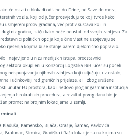
ako će ostati u blokadi od Une do Drine, od Save do mora,
 teretnih vozila, koji od jučer prosvjeduju te koji tvrde kako
su usmjereni protiv građana, već protiv sustava koji ih
dugi niz godina, ističu kako neće odustati od svojih zahtjeva. Za
redstavnici političkih opcija koje čine vlast ne uspijevaju se
oko rješenja kojima bi se stanje barem djelomično popravilo.
ilo i najavljeno u nizu medijskih istupa, predstavnici
kog sektora okupljeni u Konzorcij Logistika BiH jučer su počeli
bog neispunjavanja njihovih zahtjeva koji uključuju, uz ostalo,
rina i učinkovitiji rad graničnih prijelaza, ali i zbog urušene
sti unutar EU prostora, kao i nedovoljnog angažmana institucija
anjenja birokratskih procedura, a rezultat prvog dana bio je
žan promet na brojnim lokacijama u zemlji.
erminali
ika Kladuša, Kamensko, Bijača, Orašje, Šamac, Pavlovića
, Bratunac, Strmica, Gradiška i Rača lokacije su na kojima su