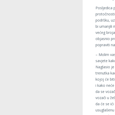
Posljedica p
protočnosti
podršku, uz 
bi umanjili
većeg broja 
objasnio pr
popraviti n
– Molim vas
savjete kak
Naglasio je
trenutka kad
kojoj će bi
i kako neće
da se vozač
vozači u že
da će se ić
usuglašenu 