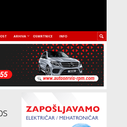
LOST
ARHIVA
OSMRTNICE
INFO
ps