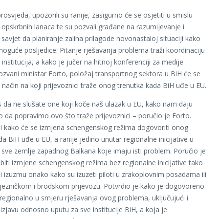
rosvjeda, upozorili su ranije, zasigurno će se osjetiti u smislu
 opskrbnih lanaca te su pozvali građane na razumijevanje i
savjet da planiranje zaliha prilagode novonastaloj situaciji kako
 moguće posljedice. Pitanje rješavanja problema traži koordinaciju
institucija, a kako je jučer na hitnoj konferenciji za medije
ozvani ministar Forto, položaj transportnog sektora u BiH će se
a način na koji prijevoznici traže onog trenutka kada BiH uđe u EU.
 da ne slušate one koji koče naš ulazak u EU, kako nam daju
o da popravimo ovo što traže prijevoznici – poručio je Forto.
 i kako će se izmjena schengenskog režima dogovoriti onog
a BiH uđe u EU, a ranije jedino unutar regionalne inicijative u
ti sve zemlje zapadnog Balkana koje imaju isti problem. Poručio je
 biti izmjene schengenskog režima bez regionalne inicijative tako
i izuzmu onako kako su izuzeti piloti u zrakoplovnim posadama ili
ljezničkom i brodskom prijevozu. Potvrdio je kako je dogovoreno
i regionalno u smjeru rješavanja ovog problema, uključujući i
izjavu odnosno uputu za sve institucije BiH, a koja je