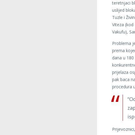
teretnjaci 
uslijed blo
Tuzle i Živ
Viteza (kod
Vakufu), Sa
Problema j
prema kojem
dana u 180 
konkurentno
prijelaza os
pak baca na
procedura u
“Od
zap
isp
Prijevoznic