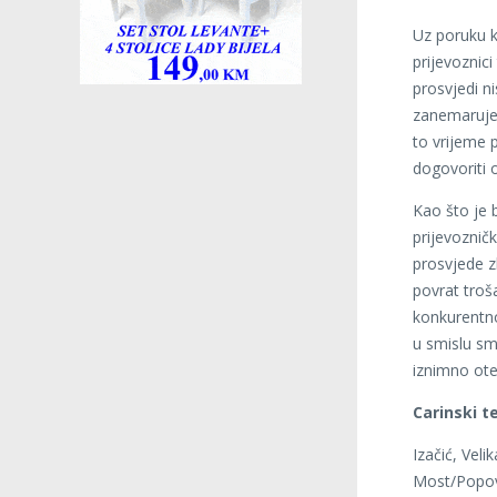
Uz poruku k
prijevoznici
prosvjedi ni
zanemaruje 
to vrijeme p
dogovoriti 
Kao što je b
prijevoznič
prosvjede z
povrat troša
konkurentno
u smislu sm
iznimno ote
Carinski t
Izačić, Vel
Most/Popovi