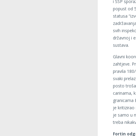
i SSP spora
popust od 5
statusa “iz
zadržavanja
svih inspekc
državnoj i e
sustava.
Glavni koord
zahtjeve. Pr
pravila 180/
svaki prela
posto troša
carinama, ka
granicama 
je kritizira
je samo u n
treba nikak
Fortin odg