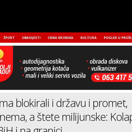
ŠPORT
OBAVIJESTI
CRNA KRONIKA
KULTURA
POGLED U PROŠ
a blokirali i državu i promet,
 nema, a štete milijunske: Kola
 BiH i na granici