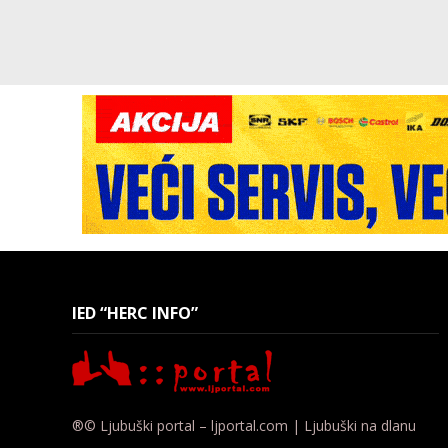
IED “HERC INFO”
®© Ljubuški portal – ljportal.com | Ljubuški na dlanu