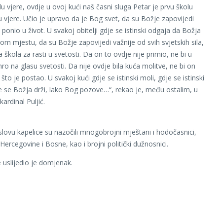
u vjere, ovdje u ovoj kući naš časni sluga Petar je prvu školu
lu vjere. Učio je upravo da je Bog svet, da su Božje zapovijedi
e ponio u život. U svakoj obitelji gdje se istinski odgaja da Božja
om mjestu, da su Božje zapovijedi važnije od svih svjetskih sila,
a škola za rasti u svetosti. Da on to ovdje nije primio, ne bi u
ro na glasu svetosti. Da nije ovdje bila kuća molitve, ne bi on
to je postao. U svakoj kući gdje se istinski moli, gdje se istinski
je se Božja drži, lako Bog pozove…“, rekao je, među ostalim, u
kardinal Puljić.
oslovu kapelice su nazočili mnogobrojni mještani i hodočasnici,
 Hercegovine i Bosne, kao i brojni politički dužnosnici.
uslijedio je domjenak.