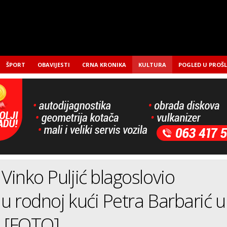
ŠPORT
OBAVIJESTI
CRNA KRONIKA
KULTURA
POGLED U PROŠ
 Vinko Puljić blagoslovio
 u rodnoj kući Petra Barbarić u
tu [FOTO]