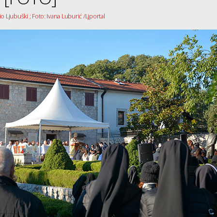
 Ljubuški ; Foto: Ivana Luburić /Ljportal