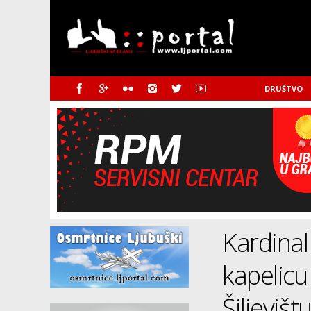
DRUŠTVO
Kardinal
kapelicu
Šiljeviš