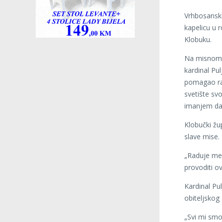
Vrhbosanski
kapelicu u 
Klobuku.
Na misnome 
kardinal Pu
pomagao raz
svetište sv
imanjem da
Klobučki žu
slave mise
„Raduje me i
provoditi ov
Kardinal Pu
obiteljsko
„Svi mi smo 