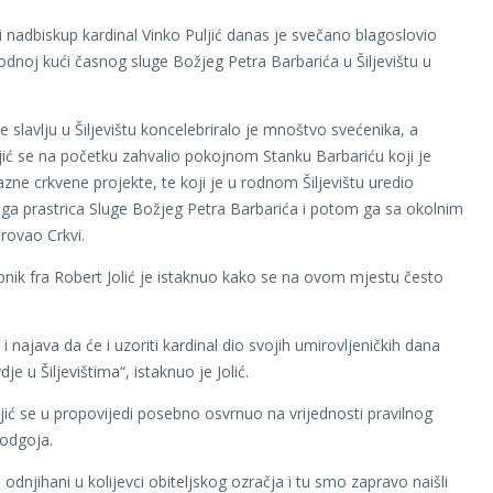
 nadbiskup kardinal Vinko Puljić danas je svečano blagoslovio
rodnoj kući časnog sluge Božjeg Petra Barbarića u Šiljevištu u
slavlju u Šiljevištu koncelebriralo je mnoštvo svećenika, a
ljić se na početku zahvalio pokojnom Stanku Barbariću koji je
ne crkvene projekte, te koji je u rodnom Šiljevištu uredio
oga prastrica Sluge Božjeg Petra Barbarića i potom ga sa okolnim
rovao Crkvi.
pnik fra Robert Jolić je istaknuo kako se na ovom mjestu često
.
 najava da će i uzoriti kardinal dio svojih umirovljeničkih dana
dje u Šiljevištima“, istaknuo je Jolić.
ljić se u propovijedi posebno osvrnuo na vrijednosti pravilnog
g odgoja.
odnjihani u kolijevci obiteljskog ozračja i tu smo zapravo naišli