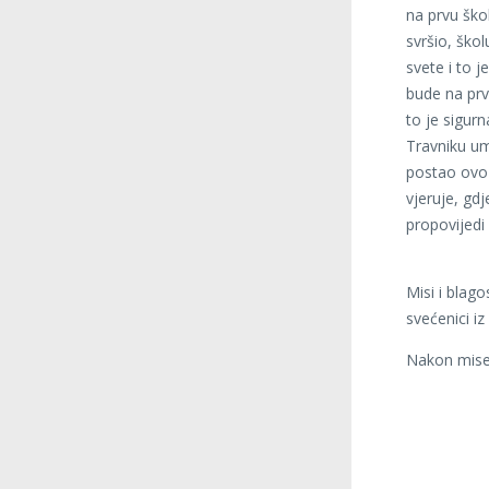
na prvu škol
svršio, ško
svete i to j
bude na prv
to je sigurn
Travniku um
postao ovo š
vjeruje, gd
propovijedi 
Misi i blag
svećenici iz
Nakon mise 