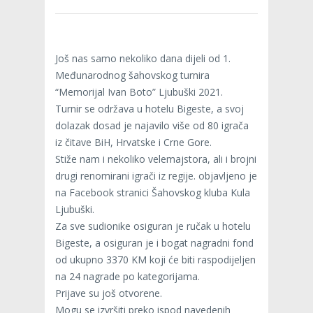
Još nas samo nekoliko dana dijeli od 1.
Međunarodnog šahovskog turnira
“Memorijal Ivan Boto” Ljubuški 2021.
Turnir se održava u hotelu Bigeste, a svoj
dolazak dosad je najavilo više od 80 igrača
iz čitave BiH, Hrvatske i Crne Gore.
Stiže nam i nekoliko velemajstora, ali i brojni
drugi renomirani igrači iz regije. objavljeno je
na Facebook stranici Šahovskog kluba Kula
Ljubuški.
Za sve sudionike osiguran je ručak u hotelu
Bigeste, a osiguran je i bogat nagradni fond
od ukupno 3370 KM koji će biti raspodijeljen
na 24 nagrade po kategorijama.
Prijave su još otvorene.
Mogu se izvršiti preko ispod navedenih