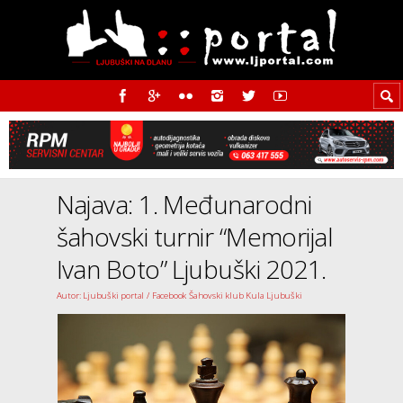
Najava: 1. Međunarodni
šahovski turnir “Memorijal
Ivan Boto” Ljubuški 2021.
Autor: Ljubuški portal / Facebook Šahovski klub Kula Ljubuški