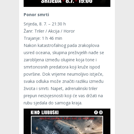
Ponor smrti
Srijeda, 8. 7. – 21:30 h
Žanr: Triler / Akcija / Horor
Trajanje: 1 h 46 min
Nakon katastrofalnog pada zrakoplova
usred oceana, skupina preživjelih nađe se
zarobljena između olupine koja tone i
smrtonosnih predatora koji kruže ispod
površine. Dok vrijeme neumoljivo istječe,
svaka odluka može značiti razliku između
života i smrti. Napet, adrenalinski triler
prepun neizvjesnosti koji će vas držati na
rubu sjedala do samoga kraja.