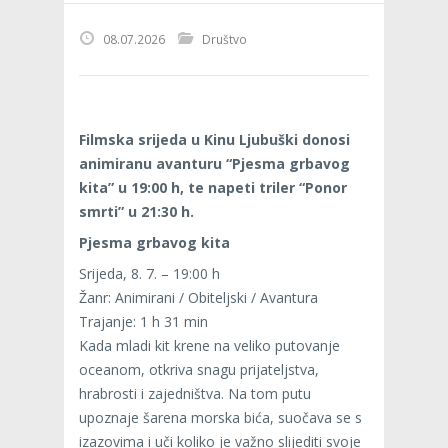
08.07.2026
Društvo
Filmska srijeda u Kinu Ljubuški donosi
animiranu avanturu “Pjesma grbavog
kita” u 19:00 h, te napeti triler “Ponor
smrti” u 21:30 h.
Pjesma grbavog kita
Srijeda, 8. 7. – 19:00 h
Žanr: Animirani / Obiteljski / Avantura
Trajanje: 1 h 31 min
Kada mladi kit krene na veliko putovanje
oceanom, otkriva snagu prijateljstva,
hrabrosti i zajedništva. Na tom putu
upoznaje šarena morska bića, suočava se s
izazovima i uči koliko je važno slijediti svoje