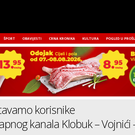
ŠPORT
OBAVIJESTI
CRNA KRONIKA
KULTURA
POGLED U PROŠ
tavamo korisnike
pnog kanala Klobuk – Vojnići 