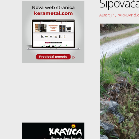
Ši
Autor: JP „PARKOVI“ d.o