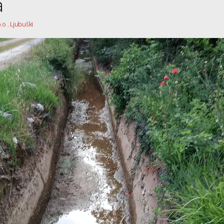
povača
.o . Ljubuški