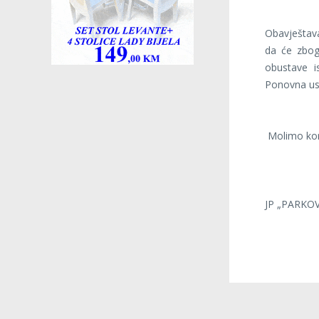
Obavještav
da će zbog
obustave i
Ponovna usp
Molimo kori
JP „PARKOVI