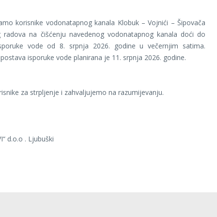
amo korisnike vodonatapnog kanala Klobuk – Vojnići – Šipovača
 radova na čišćenju navedenog vodonatapnog kanala doći do
sporuke vode od 8. srpnja 2026. godine u večernjim satima.
ostava isporuke vode planirana je 11. srpnja 2026. godine.
snike za strpljenje i zahvaljujemo na razumijevanju.
“ d.o.o . Ljubuški