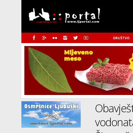
DRUŠTVO
Obavješ
vodonata