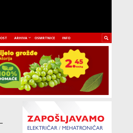
LOST
ARHIVA
OSMRTNICE
INFO
–