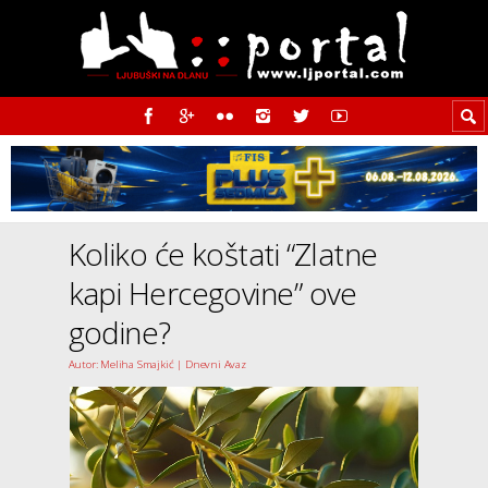
Koliko će koštati “Zlatne
kapi Hercegovine” ove
godine?
Autor: Meliha Smajkić | Dnevni Avaz