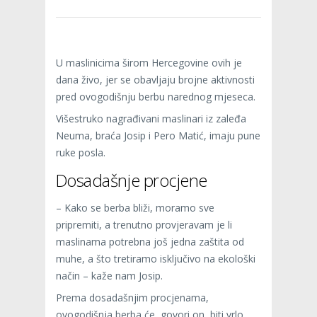
U maslinicima širom Hercegovine ovih je
dana živo, jer se obavljaju brojne aktivnosti
pred ovogodišnju berbu narednog mjeseca.
Višestruko nagrađivani maslinari iz zaleđa
Neuma, braća Josip i Pero Matić, imaju pune
ruke posla.
Dosadašnje procjene
– Kako se berba bliži, moramo sve
pripremiti, a trenutno provjeravam je li
maslinama potrebna još jedna zaštita od
muhe, a što tretiramo isključivo na ekološki
način – kaže nam Josip.
Prema dosadašnjim procjenama,
ovogodišnja berba će, govori on, biti vrlo