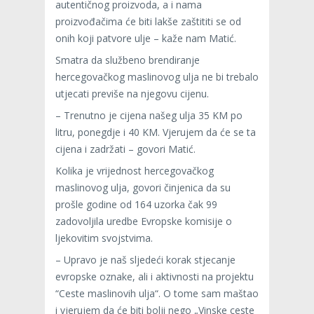
autentičnog proizvoda, a i nama
proizvođačima će biti lakše zaštititi se od
onih koji patvore ulje – kaže nam Matić.
Smatra da službeno brendiranje
hercegovačkog maslinovog ulja ne bi trebalo
utjecati previše na njegovu cijenu.
– Trenutno je cijena našeg ulja 35 KM po
litru, ponegdje i 40 KM. Vjerujem da će se ta
cijena i zadržati – govori Matić.
Kolika je vrijednost hercegovačkog
maslinovog ulja, govori činjenica da su
prošle godine od 164 uzorka čak 99
zadovoljila uredbe Evropske komisije o
ljekovitim svojstvima.
– Upravo je naš sljedeći korak stjecanje
evropske oznake, ali i aktivnosti na projektu
“Ceste maslinovih ulja“. O tome sam maštao
i vjerujem da će biti bolji nego „Vinske ceste