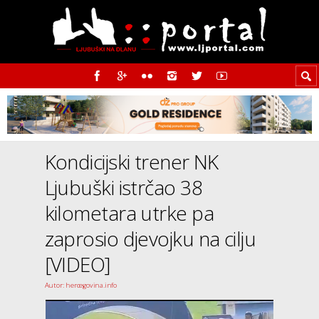
Kondicijski trener NK
Ljubuški istrčao 38
kilometara utrke pa
zaprosio djevojku na cilju
[VIDEO]
Autor: hercegovina.info