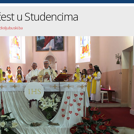
čest u Studencima
adioljubuski.ba