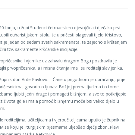
20.lipnja, u župi Studenci četrnaestero djevojčica i dječaka prvi
tupili euharistijskom stolu, te u pričesti blagovali tijelo Kristovo,
st je jedan od sedam svetih sakramenata, te zajedno s krštenjem
ini tzv. sakramente kršćanske inicijacije.
vopričesnike i vjernike uz zahvalu dragom Bogu pozdravila je
ki prvopričesnika, a i misna čitanja imali su roditelji slavljenika.
župnik don Ante Pavlović – Ćane u prigodnom je obraćanju, prije
ričesnicima, govorio o ljubavi Božjoj prema ljudima i o tome
ebamo ljubiti jedni druge i pomagati bližnjem, a sve to potkrijepio
iz života gdje i mala pomoć bližnjemu može biti veliko djelo u
im.
le roditeljima, učiteljicama i vjeroučiteljicama uputio je župnik na
 Mise koju je liturgijskim pjesmama uljepšao dječji zbor „Plavi
 ravnanjem Marka Petkovića.