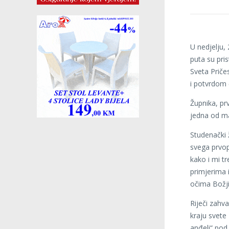
U nedjelju, 
puta su pris
Sveta Priče
i potvrdom č
Župnika, pr
jedna od maj
Studenački 
svega prvop
kako i mi tr
primjerima 
očima Božj
Riječi zahva
kraju svete
anđeli“ pod