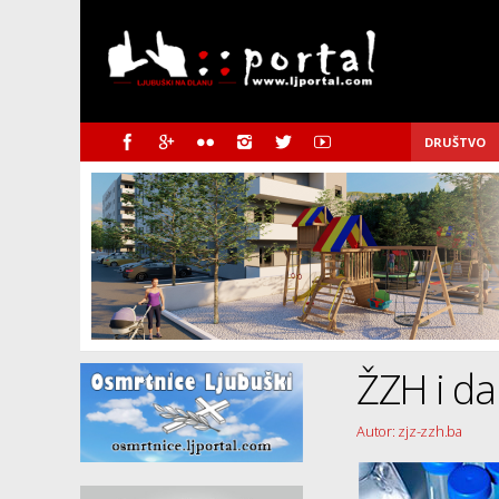
DRUŠTVO
ŽZH i d
Autor: zjz-zzh.ba