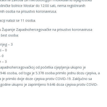
kliničke bolnice Mostar do 12:00 sati, nema registriranih
ih osoba na prisustvo koronavirusa.
ciji nalazi se 11 osoba.
u Županije Zapadnohercegovačke na prisustvo koronavirusa
e šest osoba:
rijeg – 3
i – 0
– 0
e – 3
Zapadnohercegovačkoj od početka cijepljenja ukupno je
8.946 osoba, od toga je 5.378 osoba primilo jednu dozu cjepiva, a
 je primilo dvije doze cjepiva protiv COVID-19. Zaključno sa
 godine ukupno je zaprimljeno 9.646 doza cjepiva protiv COVID-