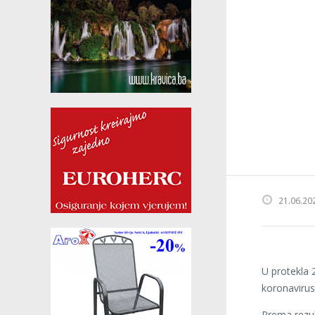
21.06.20
U protekla 
koronavirus
Prema rezul