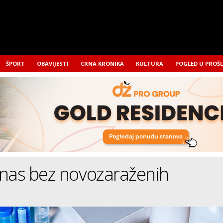
ŠPORT
OBAVIJESTI
CRNA KRONIKA
KULTURA
POGLED U PROŠ
anas bez novozaraženih