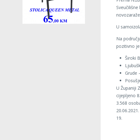
Sveučilišne 
novozaražen
U samoizola
Na područj
pozitivno j
Široki B
Ljubušk
Grude 
Posušj
U Županiji 
cijepljeno 
3.568 osoba
20.06.2021.
19.