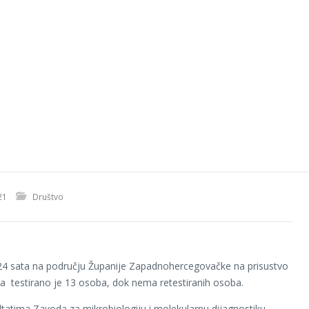
21
Društvo
24 sata na području Županije Zapadnohercegovačke na prisustvo
a testirano je 13 osoba, dok nema retestiranih osoba.
tatima Zavoda za mikrobiologiju i molekularnu dijagnostiku