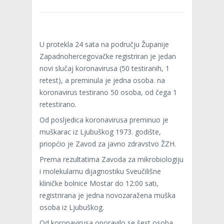
U protekla 24 sata na području Županije
Zapadnohercegovačke registriran je jedan
novi slučaj koronavirusa (50 testiranih, 1
retest), a preminula je jedna osoba. na
koronavirus testirano 50 osoba, od čega 1
retestirano.
Od posljedica koronavirusa preminuo je
muškarac iz Ljubuškog 1973. godište,
priopćio je Zavod za javno zdravstvo ŽZH.
Prema rezultatima Zavoda za mikrobiologiju
i molekularnu dijagnostiku Sveučilišne
kliničke bolnice Mostar do 12:00 sati,
registrirana je jedna novozaražena muška
osoba iz Ljubuškog.
Od koronavirusa oporavilo se šest osoba,