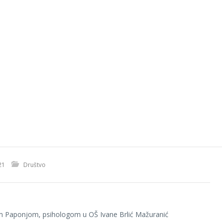
21
Društvo
om Paponjom, psihologom u OŠ Ivane Brlić Mažuranić