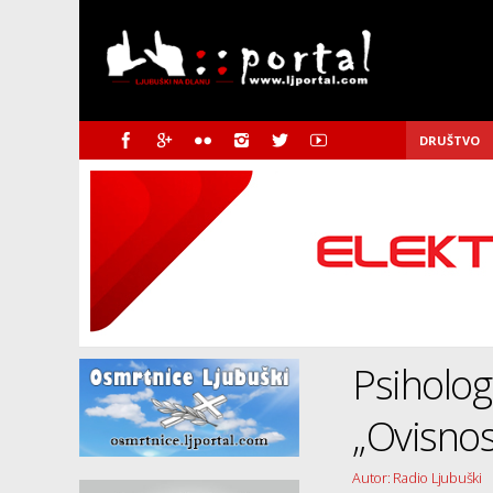
DRUŠTVO
Psiholog
„Ovisnos
Autor: Radio Ljubuški