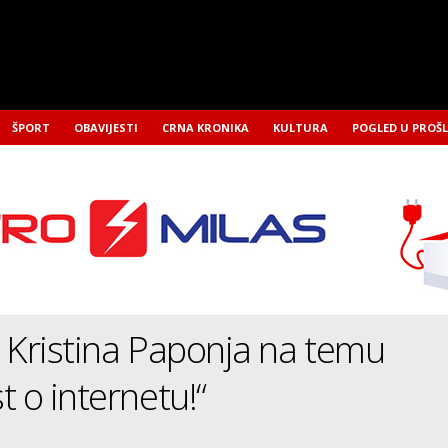
ŠPORT
OBAVIJESTI
CRNA KRONIKA
KULTURA
POGLED U PROŠ
 Kristina Paponja na temu
t o internetu!“