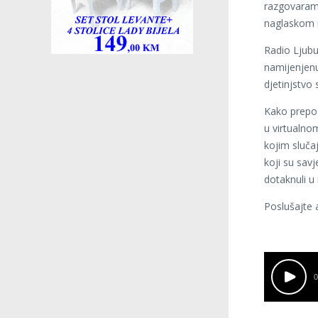
razgovaramo
naglaskom n
Radio Ljubu
namijenjenu
djetinjstvo
Kako prepoz
u virtualnom
kojim sluča
koji su sav
dotaknuli u
Poslušajte 
0