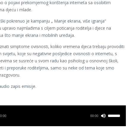
 o pojavi prekomjernog korištenja interneta sa osobitim
a djecu i mlade.
ški pokrenuo je kampanju „ Manje ekrana, više igranja“
 upravo najmlađima s ciljem poticanja roditelja i djece na
 sa što manje ekrana i mobilnih uređaja.
nati simptome ovisnosti, koliko vremena djeca trebaju provoditi
 svijetu, koje su negativne posljedice ovisnosti o internetu, s
jevima se susreće u svom radu kao psiholog u osnovnoj školi,
jeti i preporuke roditeljima, samo su neke od tema koje smo
 razgovoru.
audio zapis emisije.
0:00
00:00