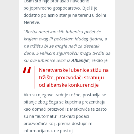
Osim što nije pronašao navedeno
poljoprivredno gospodarstvo, Bjeliš je
dodatno pojasnio stanje na terenu u dolini
Neretve.
“
Berba neretvanskih lubenica počet će
krajem ovog ili početkom idućeg tjedna, a
na tržištu bi se mogle naći za desetak
dana. S velikom sigurnošću mogu tvrditi da
su ove lubenice uvoz iz
Albanije
“, rekao je.
Neretvanske lubenice stižu na
tržište, proizvođači strahuju
od albanske konkurencije
Ako su njegove tvrdnje točne, postavlja se
pitanje zbog čega se kupcima prezentiraju
kao domaći proizvod iz Metkovića te zašto
su na “automatu” istaknuti podaci
proizvođača koji, prema dostupnim
informacijama, ne postoji.