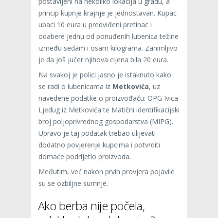
postavljeni na nekoliko lokacija u gradu, a
princip kupnje krajnje je jednostavan. Kupac
ubaci 10 eura u predviđeni pretinac i
odabere jednu od ponuđenih lubenica težine
između sedam i osam kilograma. Zanimljivo
je da još jučer njihova cijena bila 20 eura.
Na svakoj je polici jasno je istaknuto kako
se radi o lubenicama iz
Metkovića
, uz
navedene podatke o proizvođaču: OPG Ivica
Ljedug iz Metkovića te Matični identifikacijski
broj poljoprivrednog gospodarstva (MIPG).
Upravo je taj podatak trebao ulijevati
dodatno povjerenje kupcima i potvrditi
domaće podrijetlo proizvoda.
Međutim, već nakon prvih provjera pojavile
su se ozbiljne sumnje.
Ako berba nije počela,