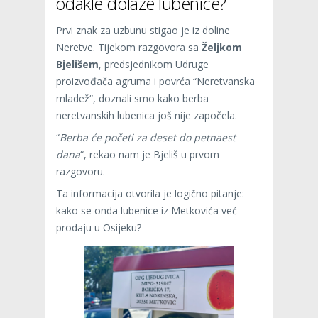
odakle dolaze lubenice?
Prvi znak za uzbunu stigao je iz doline
Neretve. Tijekom razgovora sa
Željkom
Bjelišem
, predsjednikom Udruge
proizvođača agruma i povrća “Neretvanska
mladež“, doznali smo kako berba
neretvanskih lubenica još nije započela.
“
Berba će početi za deset do petnaest
dana
“, rekao nam je Bjeliš u prvom
razgovoru.
Ta informacija otvorila je logično pitanje:
kako se onda lubenice iz Metkovića već
prodaju u Osijeku?