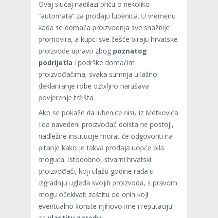
Ovaj slučaj nadilazi priču o nekoliko
“automata” za prodaju lubenica. U vremenu
kada se domaća proizvodnja sve snažnije
promovira, a kupci sve češće biraju hrvatske
proizvode upravo zbog
poznatog
podrijetla
i podrške domaćim
proizvođačima, svaka sumnja u lažno
deklariranje robe ozbiljno narušava
povjerenje tržišta.
Ako se pokaže da lubenice nisu iz Metkovića
i da navedeni proizvođač doista ne postoji,
nadležne institucije morat će odgovoriti na
pitanje kako je takva prodaja uopće bila
moguća. Istodobno, stvarni hrvatski
proizvođači, koji ulažu godine rada u
izgradnju ugleda svojih proizvoda, s pravom
mogu očekivati zaštitu od onih koji
eventualno koriste njihovo ime i reputaciju
za
vlastitu zaradu
.