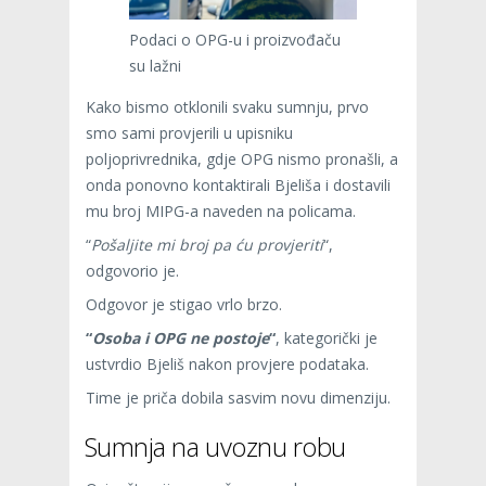
Podaci o OPG-u i proizvođaču
su lažni
Kako bismo otklonili svaku sumnju, prvo
smo sami provjerili u upisniku
poljoprivrednika, gdje OPG nismo pronašli, a
onda ponovno kontaktirali Bjeliša i dostavili
mu broj MIPG-a naveden na policama.
“
Pošaljite mi broj pa ću provjeriti
“,
odgovorio je.
Odgovor je stigao vrlo brzo.
“
Osoba i OPG ne postoje
“
, kategorički je
ustvrdio Bjeliš nakon provjere podataka.
Time je priča dobila sasvim novu dimenziju.
Sumnja na uvoznu robu