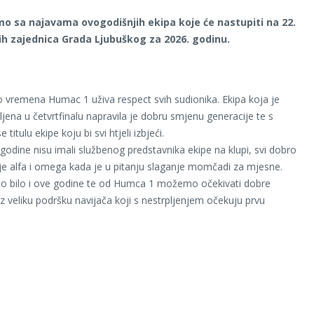
o sa najavama ovogodišnjih ekipa koje će nastupiti na 22.
ih zajednica Grada Ljubuškog za 2026. godinu.
vremena Humac 1 uživa respect svih sudionika. Ekipa koja je
ljena u četvrtfinalu napravila je dobru smjenu generacije te s
titulu ekipe koju bi svi htjeli izbjeći.
 godine nisu imali službenog predstavnika ekipe na klupi, svi dobro
e alfa i omega kada je u pitanju slaganje momčadi za mjesne.
to bilo i ove godine te od Humca 1 možemo očekivati dobre
z veliku podršku navijača koji s nestrpljenjem očekuju prvu