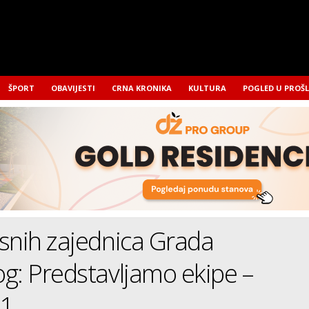
ŠPORT
OBAVIJESTI
CRNA KRONIKA
KULTURA
POGLED U PROŠ
snih zajednica Grada
g: Predstavljamo ekipe –
1