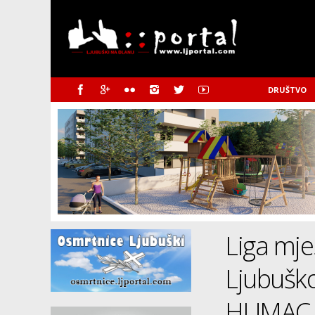
DRUŠTVO
Liga mje
Ljubuško
HUMAC 