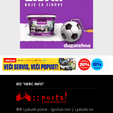
IED “HERC INFO”
®© Ljubuški portal – ljportal.com | Ljubuški na