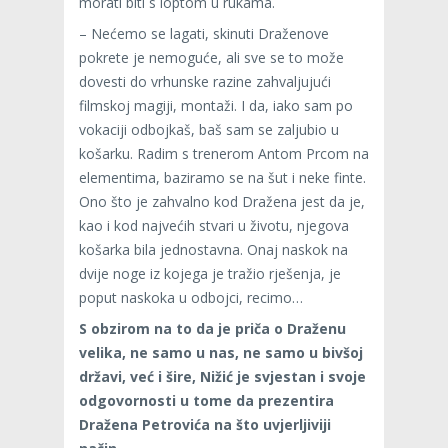
morati biti s loptom u rukama.
– Nećemo se lagati, skinuti Draženove
pokrete je nemoguće, ali sve se to može
dovesti do vrhunske razine zahvaljujući
filmskoj magiji, montaži. I da, iako sam po
vokaciji odbojkaš, baš sam se zaljubio u
košarku. Radim s trenerom Antom Prcom na
elementima, baziramo se na šut i neke finte.
Ono što je zahvalno kod Dražena jest da je,
kao i kod najvećih stvari u životu, njegova
košarka bila jednostavna. Onaj naskok na
dvije noge iz kojega je tražio rješenja, je
poput naskoka u odbojci, recimo…
S obzirom na to da je priča o Draženu
velika, ne samo u nas, ne samo u bivšoj
državi, već i šire, Nižić je svjestan i svoje
odgovornosti u tome da prezentira
Dražena Petrovića na što uvjerljiviji