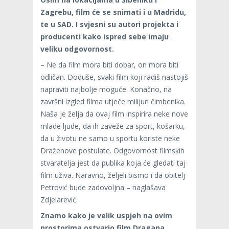
Zagrebu, film će se snimati i u Madridu,
te u SAD. I svjesni su autori projekta i
producenti kako ispred sebe imaju
veliku odgovornost.
– Ne da film mora biti dobar, on mora biti
odličan. Doduše, svaki film koji radiš nastojiš
napraviti najbolje moguće. Konačno, na
završni izgled filma utječe milijun čimbenika.
Naša je želja da ovaj film inspirira neke nove
mlade ljude, da ih zaveže za sport, košarku,
da u životu ne samo u sportu koriste neke
Draženove postulate. Odgovornost filmskih
stvaratelja jest da publika koja će gledati taj
film uživa. Naravno, željeli bismo i da obitelj
Petrović bude zadovoljna – naglašava
Zdjelarević.
Znamo kako je velik uspjeh na ovim
prostorima ostvario film Dragana