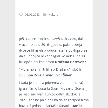
08.06.2023
Kultura
Još u vrijeme dok su završavali ZG80, dakle
vraćamo se u 2016. godinu, pala je ideja
dvojice filmskih producenata, a poklopilo se
da su obojica nekada igrali košarku i da su
bili opčinjeni karijerom
Dražena Petrovića
.
”Moramo snimiti film o Draženu”, složili
su
Ljubo Zdjelarević
i
Ivor Šiber
.
I tada je krenula priprema za dugometražni
igrani film o košarkaškom Mozartu. Scenarij
je raspisao Ivan Turković-Krnjak, dok je
2021. godine pala odluka da se režijom filma
bavi još jedan košarkaški fanatik,
Danilo