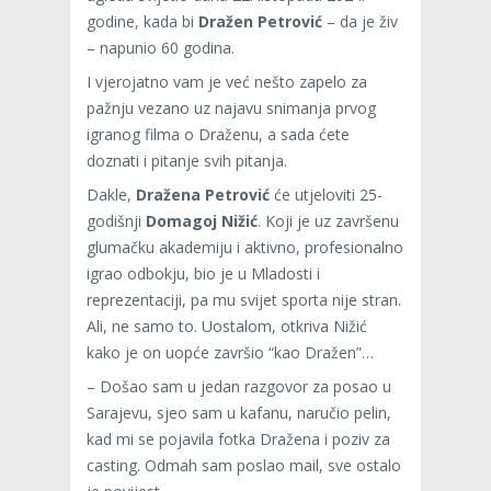
godine, kada bi
Dražen Petrović
– da je živ
– napunio 60 godina.
I vjerojatno vam je već nešto zapelo za
pažnju vezano uz najavu snimanja prvog
igranog filma o Draženu, a sada ćete
doznati i pitanje svih pitanja.
Dakle,
Dražena Petrović
će utjeloviti 25-
godišnji
Domagoj Nižić
. Koji je uz završenu
glumačku akademiju i aktivno, profesionalno
igrao odbokju, bio je u Mladosti i
reprezentaciji, pa mu svijet sporta nije stran.
Ali, ne samo to. Uostalom, otkriva Nižić
kako je on uopće završio “kao Dražen”…
– Došao sam u jedan razgovor za posao u
Sarajevu, sjeo sam u kafanu, naručio pelin,
kad mi se pojavila fotka Dražena i poziv za
casting. Odmah sam poslao mail, sve ostalo