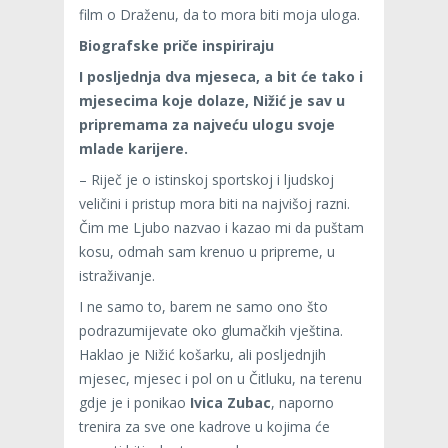
film o Draženu, da to mora biti moja uloga.
Biografske priče inspiriraju
I posljednja dva mjeseca, a bit će tako i
mjesecima koje dolaze, Nižić je sav u
pripremama za najveću ulogu svoje
mlade karijere.
– Riječ je o istinskoj sportskoj i ljudskoj
veličini i pristup mora biti na najvišoj razni.
Čim me Ljubo nazvao i kazao mi da puštam
kosu, odmah sam krenuo u pripreme, u
istraživanje.
I ne samo to, barem ne samo ono što
podrazumijevate oko glumačkih vještina.
Haklao je Nižić košarku, ali posljednjih
mjesec, mjesec i pol on u Čitluku, na terenu
gdje je i ponikao
Ivica Zubac
, naporno
trenira za sve one kadrove u kojima će