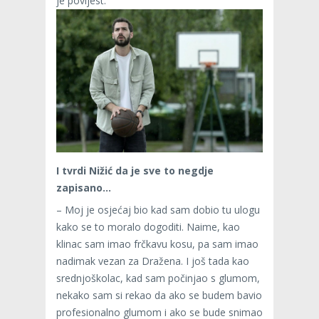
je povijest.
I tvrdi Nižić da je sve to negdje
zapisano…
– Moj je osjećaj bio kad sam dobio tu ulogu
kako se to moralo dogoditi. Naime, kao
klinac sam imao frčkavu kosu, pa sam imao
nadimak vezan za Dražena. I još tada kao
srednjoškolac, kad sam počinjao s glumom,
nekako sam si rekao da ako se budem bavio
profesionalno glumom i ako se bude snimao