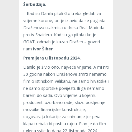
Šerbedžija
.
– Kad su Danila pitali što treba gledati za
vrijeme korone, on je izjavio da se pogleda
Draženova utakmica u dresu Real Madrida
protiv Snaidera. Kad su ga pitala tko je
GOAT, odmah je kazao Dražen – govori
nam
Ivor Šiber
.
Premijera u listopadu 2024.
Danilo je živio ono, najveće vrijeme. A mi niti
30 godina nakon Draženove smrti nemamo
film o istinskom velikanu, ne samo hrvatske i
ne samo sportske povijesti. Ili ga nemamo
barem do sada. Ovo vrijeme u kojemu
producenti užurbano rade, slažu posljednje
mozaike financijske konstrukcije,
dogovaraju lokacije za snimanje jer prva
klapa trebala bi pasti u rujnu. Plan je da film
ugleda svijetlo dana 22. listopada 2024.