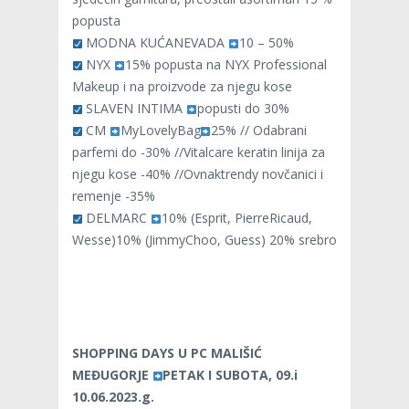
popusta
MODNA KUĆANEVADA
10 – 50%
NYX
15% popusta na NYX Professional
Makeup i na proizvode za njegu kose
SLAVEN INTIMA
popusti do 30%
CM
MyLovelyBag
25% // Odabrani
parfemi do -30% //Vitalcare keratin linija za
njegu kose -40% //Ovnaktrendy novčanici i
remenje -35%
DELMARC
10% (Esprit, PierreRicaud,
Wesse)10% (JimmyChoo, Guess) 20% srebro
SHOPPING DAYS U PC MALIŠIĆ
MEĐUGORJE
PETAK I SUBOTA, 09.i
10.06.2023.g.