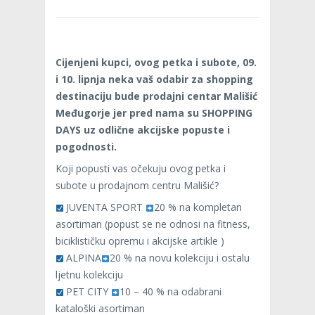
Cijenjeni kupci, ovog petka i subote, 09.
i 10. lipnja neka vaš odabir za shopping
destinaciju bude prodajni centar Mališić
Međugorje jer pred nama su SHOPPING
DAYS uz odlične akcijske popuste i
pogodnosti.
Koji popusti vas očekuju ovog petka i
subote u prodajnom centru Mališić?
JUVENTA SPORT
20 % na kompletan
asortiman (popust se ne odnosi na fitness,
biciklističku opremu i akcijske artikle )
ALPINA
20 % na novu kolekciju i ostalu
ljetnu kolekciju
PET CITY
10 – 40 % na odabrani
kataloški asortiman