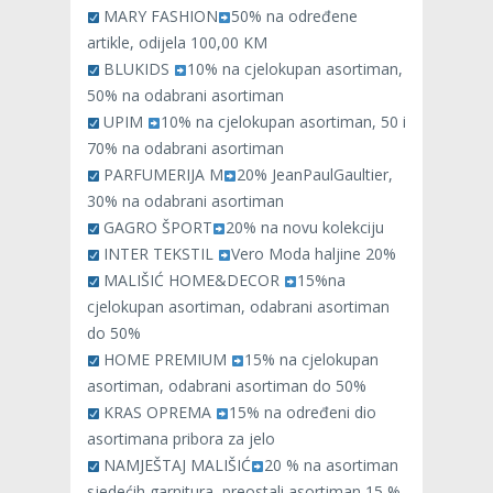
MARY FASHION
50% na određene
artikle, odijela 100,00 KM
BLUKIDS
10% na cjelokupan asortiman,
50% na odabrani asortiman
UPIM
10% na cjelokupan asortiman, 50 i
70% na odabrani asortiman
PARFUMERIJA M
20% JeanPaulGaultier,
30% na odabrani asortiman
GAGRO ŠPORT
20% na novu kolekciju
INTER TEKSTIL
Vero Moda haljine 20%
MALIŠIĆ HOME&DECOR
15%na
cjelokupan asortiman, odabrani asortiman
do 50%
HOME PREMIUM
15% na cjelokupan
asortiman, odabrani asortiman do 50%
KRAS OPREMA
15% na određeni dio
asortimana pribora za jelo
NAMJEŠTAJ MALIŠIĆ
20 % na asortiman
sjedećih garnitura, preostali asortiman 15 %