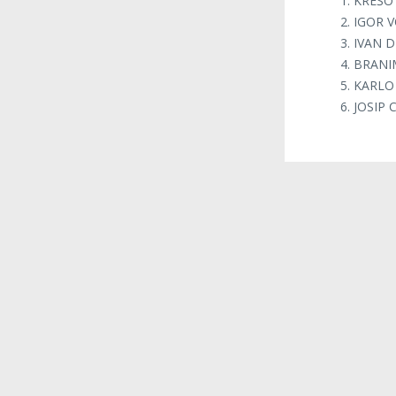
KREŠO 
IGOR V
IVAN D
BRANIM
KARLO
JOSIP 