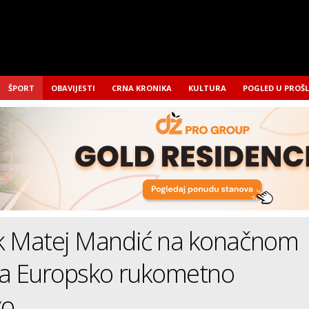
ŠPORT
OBAVIJESTI
CRNA KRONIKA
KULTURA
POGLED U PROŠ
k Matej Mandić na konačnom
za Europsko rukometno
vo