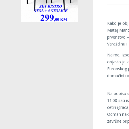
Kako je obj
Matej Mand
prvenstvo –
Varaždinu i 
Naime, izbo
objavio je 
Europskog 
domaćini od
Na popisu se
11:00 sati 
četiri igrač
Odmah nakon
završne pri