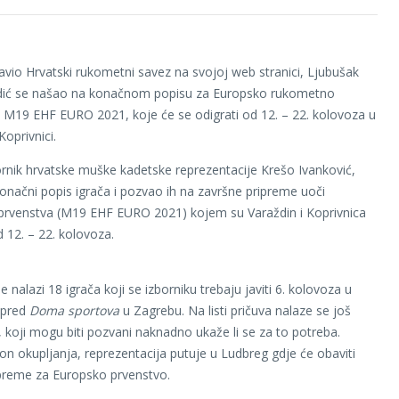
avio Hrvatski rukometni savez na svojoj web stranici, Ljubušak
ić se našao na konačnom popisu za Europsko rukometno
 M19 EHF EURO 2021, koje će se odigrati od 12. – 22. kolovoza u
Koprivnici.
rnik hrvatske muške kadetske reprezentacije Krešo Ivanković,
konačni popis igrača i pozvao ih na završne pripreme uoči
prvenstva (M19 EHF EURO 2021) kojem su Varaždin i Koprivnica
 12. – 22. kolovoza.
 nalazi 18 igrača koji se izborniku trebaju javiti 6. kolovoza u
ispred
Doma sportova
u Zagrebu. Na listi pričuva nalaze se još
a, koji mogu biti pozvani naknadno ukaže li se za to potreba.
 okupljanja, reprezentacija putuje u Ludbreg gdje će obaviti
preme za Europsko prvenstvo.