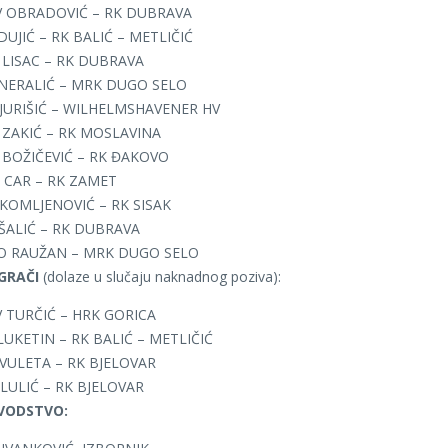
V OBRADOVIĆ – RK DUBRAVA
DUJIĆ – RK BALIĆ – METLIČIĆ
LISAC – RK DUBRAVA
 NERALIĆ – MRK DUGO SELO
JURIŠIĆ – WILHELMSHAVENER HV
 ZAKIĆ – RK MOSLAVINA
 BOŽIČEVIĆ – RK ĐAKOVO
 CAR – RK ZAMET
KOMLJENOVIĆ – RK SISAK
ŠALIĆ – RK DUBRAVA
O RAUŽAN – MRK DUGO SELO
IGRAČI
(dolaze u slučaju naknadnog poziva):
 TURČIĆ – HRK GORICA
UKETIN – RK BALIĆ – METLIČIĆ
VULETA – RK BJELOVAR
LULIĆ – RK BJELOVAR
VODSTVO: