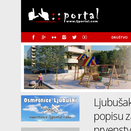
DRUŠTVO
Ljubuša
popisu 
prvenst