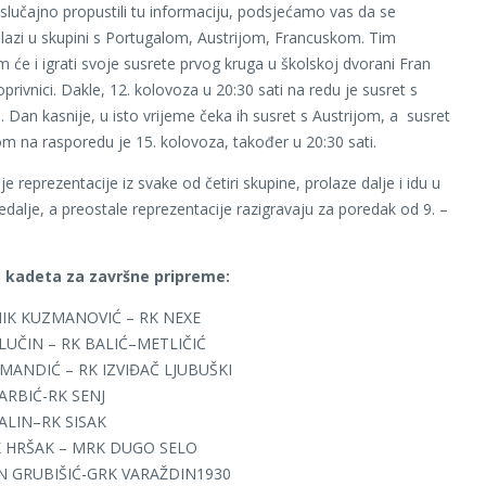
 slučajno propustili tu informaciju, podsjećamo vas da se
lazi u skupini s Portugalom, Austrijom, Francuskom. Tim
m će i igrati svoje susrete prvog kruga u školskoj dvorani Fran
privnici. Dakle, 12. kolovoza u 20:30 sati na redu je susret s
 Dan kasnije, u isto vrijeme čeka ih susret s Austrijom, a susret
m na rasporedu je 15. kolovoza, također u 20:30 sati.
je reprezentacije iz svake od četiri skupine, prolaze dalje i idu u
dalje, a preostale reprezentacije razigravaju za poredak od 9. –
 kadeta za završne pripreme:
IK KUZMANOVIĆ – RK NEXE
UČIN – RK BALIĆ–METLIČIĆ
MANDIĆ – RK IZVIĐAČ LJUBUŠKI
ARBIĆ-RK SENJ
ALIN–RK SISAK
K HRŠAK – MRK DUGO SELO
N GRUBIŠIĆ-GRK VARAŽDIN1930