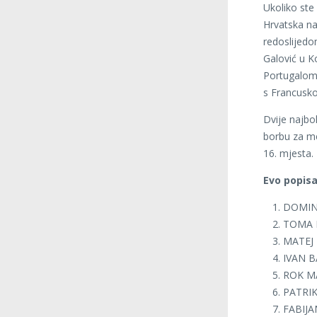
Ukoliko ste
Hrvatska na
redoslijedo
Galović u Ko
Portugalom.
s Francusko
Dvije najbol
borbu za me
16. mjesta.
Evo popisa
DOMIN
TOMA L
MATEJ 
IVAN B
ROK M
PATRI
FABIJA