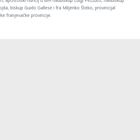
h, apostolski nuncij u BiH nadbiskup Luigi Pezzuto, nadbiskup
da, biskup Guido Gallese i fra Miljenko Šteko, provincijal
e franjevačke provincije.