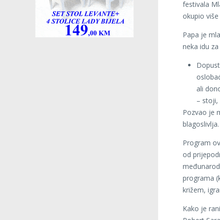
festivala M
okupio više 
Papa je mla
neka idu za
Dopusti
oslobađ
ali don
– stoji
Pozvao je m
blagoslivlja.
Program ovo
od prijepod
međunarodni
programa (k
križem, igr
Kako je rani