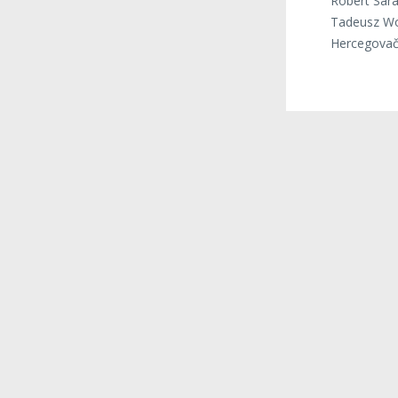
Robert Sara
Tadeusz Woj
Hercegovačk