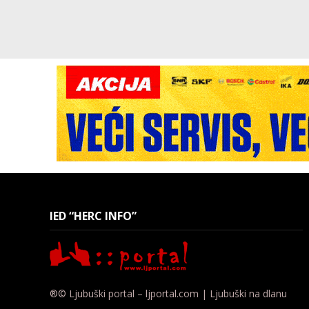
IED “HERC INFO”
®© Ljubuški portal – ljportal.com | Ljubuški na dlanu