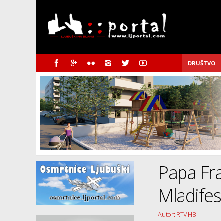
DRUŠTVO
Papa Fra
Mladife
Autor: RTV HB