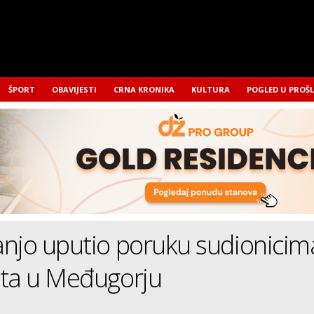
ŠPORT
OBAVIJESTI
CRNA KRONIKA
KULTURA
POGLED U PROŠ
njo uputio poruku sudionicim
sta u Međugorju