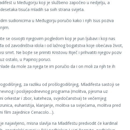
ladifest u Međugorju koji je službeno započeo u nedjelju, a
desetaka tisuća mladih sa svih strana svijeta.
dim sudionicima u Međugorju poručio kako i njih Isus poziva
 njim.
te se osvojiti njegovim pogledom koji je pun ljubavi i koji nas
a od zavodništva idola i od lažnog bogatstva koje obećava život,
osi smrt. Ne bojte se primiti Kristovu Riječ i prihvatiti njegov poziv
, uz ostalo, u Papinoj poruci.
lade da mole za njega te im poručio da i on moli za njih te ih
godišnjeg, za razliku od prošlogodišnjeg, Mladifesta sastoji se
nevnog i poslijepodnevnog programa (molitva, pjesma uz
 orkestar i zbor, kateheza, svjedočanstva) te večernjeg
runica, euharistija, klanjanje, molitva sa svijećama, molitva pred
ani film zajednice Cenacolo…).
je najavljeno, misna slavlja na Mladifestu predvodit će kardinal