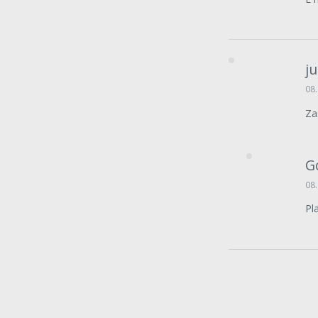
ju
08.
Za
G
08.
Pla