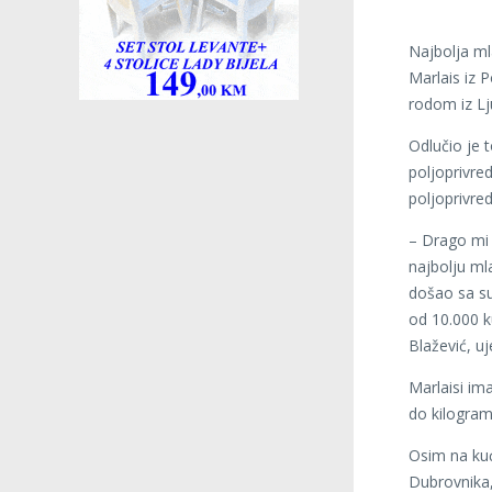
Najbolja ml
Marlais iz 
rodom iz Lj
Odlučio je 
poljoprivre
poljoprivre
– Drago mi 
najbolju ml
došao sa s
od 10.000 k
Blažević, uj
Marlaisi im
do kilogram
Osim na kuć
Dubrovnika,