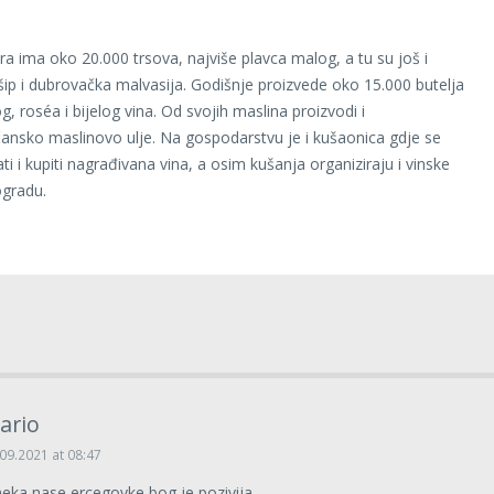
ara ima oko 20.000 trsova, najviše plavca malog, a tu su još i
šip i dubrovačka malvasija. Godišnje proizvede oko 15.000 butelja
, roséa i bijelog vina. Od svojih maslina proizvodi i
čansko maslinovo ulje. Na gospodarstvu je i kušaonica gdje se
i i kupiti nagrađivana vina, a osim kušanja organiziraju i vinske
ogradu.
ario
09.2021 at 08:47
neka nase ercegovke bog je pozivija