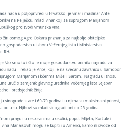
ada nada u poljoprivredi u Hrvatskoj je vinar i maslinar Ante
Ponikvi na Pelješcu, mladi vinar koji sa suprugom Marijanom
ubuškog proizvodi vrhunska vina.
to žiri osmog Agro Oskara priznanja za najbolje obiteljsko
dno gospodarstvo u izboru Večernjeg lista i Ministarstva
de RH.
je što smo tu i što je moje gospodarstvo primilo nagradu za
adu nadu – rekao je Ante, koji je na svečanu završnicu u Samobor
uprugom Marijanom i kćerima Mišel i Sarom. Nagradu u iznosu
una uručio zamjenik glavnog urednika Večernjeg lista Stjepan
edno i predsjednik žirija.
aju vinograde stare i 60-70 godina i u njima su maksimalni prinosi,
a po trsu. Njihovi su mladi vinogradi oni do 25 godina.
nom pragu i u restoranima u okolici, poput Mljeta, Korčule i
 vina Marlaisovih mogu se kupiti i u Americi, kamo ih izvoze od