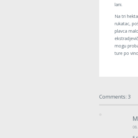
lani.
Na tri hekt
rukatac, po
plavca malog
ekstradjevi
mogu probat
ture po vin
Comments: 3
M
08.
E 