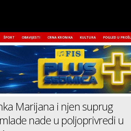
ŠPORT
OBAVIJESTI
CRNA KRONIKA
KULTURA
POGLED U PROŠ
ka Marijana i njen suprug
 mlade nade u poljoprivredi u