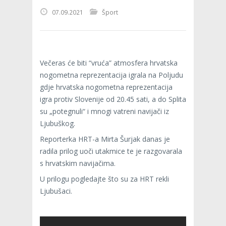
07.09.2021
Šport
Večeras će biti “vruća” atmosfera hrvatska
nogometna reprezentacija igrala na Poljudu
gdje hrvatska nogometna reprezentacija
igra protiv Slovenije od 20.45 sati, a do Splita
su „potegnuli“ i mnogi vatreni navijači iz
Ljubuškog.
Reporterka HRT-a Mirta Šurjak danas je
radila prilog uoči utakmice te je razgovarala
s hrvatskim navijačima.
U prilogu pogledajte što su za HRT rekli
Ljubušaci.