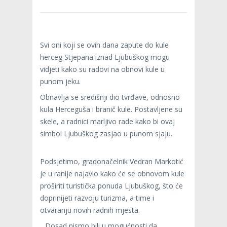
Svi oni koji se ovih dana zapute do kule
herceg Stjepana iznad Ljubuškog mogu
vidjeti kako su radovi na obnovi kule u
punom jeku.
Obnavlja se središnji dio tvrđave, odnosno
kula Herceguša i branič kule. Postavljene su
skele, a radnici marljivo rade kako bi ovaj
simbol Ljubuškog zasjao u punom sjaju.
Podsjetimo, gradonačelnik Vedran Markotić
je u ranije najavio kako će se obnovom kule
proširiti turistička ponuda Ljubuškog, što će
doprinijeti razvoju turizma, a time i
otvaranju novih radnih mjesta.
„Dosad nismo bili u mogućnosti da