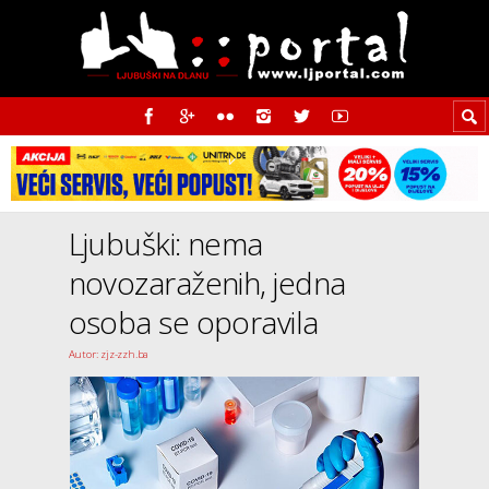
Ljubuški: nema
novozaraženih, jedna
osoba se oporavila
Autor: zjz-zzh.ba