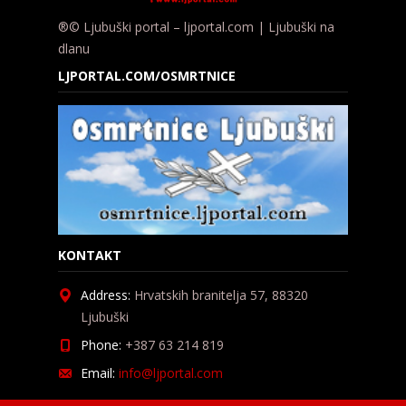
®© Ljubuški portal – ljportal.com | Ljubuški na
dlanu
LJPORTAL.COM/OSMRTNICE
KONTAKT
Address:
Hrvatskih branitelja 57, 88320
Ljubuški
Phone:
+387 63 214 819
Email:
info@ljportal.com