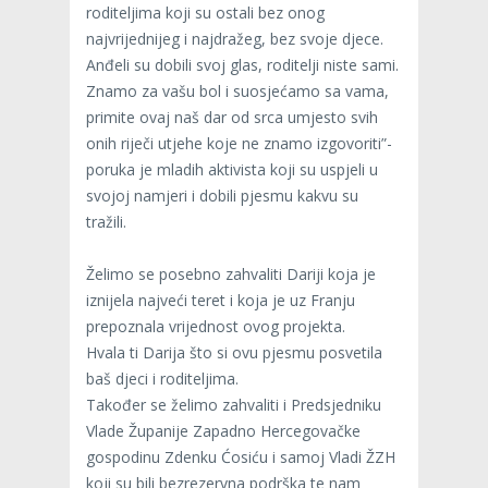
roditeljima koji su ostali bez onog
najvrijednijeg i najdražeg, bez svoje djece.
Anđeli su dobili svoj glas, roditelji niste sami.
Znamo za vašu bol i suosjećamo sa vama,
primite ovaj naš dar od srca umjesto svih
onih riječi utjehe koje ne znamo izgovoriti”-
poruka je mladih aktivista koji su uspjeli u
svojoj namjeri i dobili pjesmu kakvu su
tražili.
Želimo se posebno zahvaliti Dariji koja je
iznijela najveći teret i koja je uz Franju
prepoznala vrijednost ovog projekta.
Hvala ti Darija što si ovu pjesmu posvetila
baš djeci i roditeljima.
Također se želimo zahvaliti i Predsjedniku
Vlade Županije Zapadno Hercegovačke
gospodinu Zdenku Ćosiću i samoj Vladi ŽZH
koji su bili bezrezervna podrška te nam