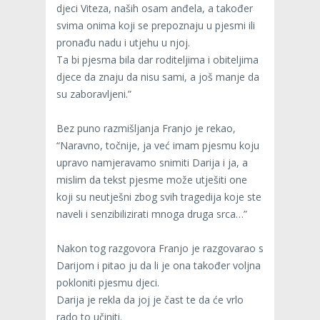
djeci Viteza, naših osam anđela, a također
svima onima koji se prepoznaju u pjesmi ili
pronađu nadu i utjehu u njoj.
Ta bi pjesma bila dar roditeljima i obiteljima
djece da znaju da nisu sami, a još manje da
su zaboravljeni.”
Bez puno razmišljanja Franjo je rekao,
“Naravno, točnije, ja već imam pjesmu koju
upravo namjeravamo snimiti Darija i ja, a
mislim da tekst pjesme može utješiti one
koji su neutješni zbog svih tragedija koje ste
naveli i senzibilizirati mnoga druga srca…”
Nakon tog razgovora Franjo je razgovarao s
Darijom i pitao ju da li je ona također voljna
pokloniti pjesmu djeci.
Darija je rekla da joj je čast te da će vrlo
rado to učiniti.