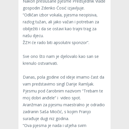
Nakon preslušane pjesme Predsjednik Vlade
gospodin Zdenko Ćosić izjavljuje.
“Odličan izbor vokala, pjesma neopisiva,
razlog tužan, ali jako važan i potreban za
obilježiti i da se ostavi kao trajni trag za
našu djecu.
ŽZH će rado biti apsolutni sponzor”.
Sve ono što nam je djelovalo kao san se
krenulo ostvarivati.
Danas, pola godine od ideje imamo čast da
vam predstavimo singl Darije Ramljak.
Pjesmu pod čarobnim nazivom “Trebam te
moj dobri anđele” i video spot.
Aranžman za pjesmu maestralno je odradio
zadranin Saša Miočić, s kojim Franjo
surađuje dugi niz godina.
“Ova pjesma je nada i utjeha svim