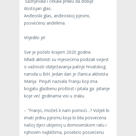
sazrijevala i čekala priliku da dobije
dostojan glas.
Anđeoski glas, anđeoskoj pjesmi,
posvećenu anđelima.
Vrijedilo je!
Sve je počelo krajem 2020 godine.
Mladi aktivisti su mjesecima podizali svijest
o važnosti obilježavanja patnje hrvatskog
naroda u BiH. Jedan dan je članica aktivista
Marija Pinjuh nazvala Franju koji ima
bogatu glazbenu prošlost i pitala ga pitanje
koje već godinama visi u zraku.
– “Franjo, možeš li nam pomoći…? Voljeli bi
imati jednu pjesmu koja bi bila posvećena
našoj djeci ubijenoj u domovinskom ratu i
njihovim najbližima, posebno posvećenu