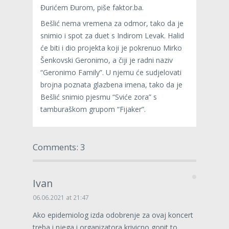
Đurićem Đurom, piše faktor.ba.
Bešlić nema vremena za odmor, tako da je
snimio i spot za duet s Indirom Levak. Halid
će biti i dio projekta koji je pokrenuo Mirko
Šenkovski Geronimo, a čiji je radni naziv
“Geronimo Family”. U njemu će sudjelovati
brojna poznata glazbena imena, tako da je
Bešlić snimio pjesmu “Sviće zora” s
tamburaškom grupom “Fijaker”.
Comments: 3
Ivan
06.06.2021 at 21:47
Ako epidemiolog izda odobrenje za ovaj koncert
treba i njega i organizatora krivicno gonit to