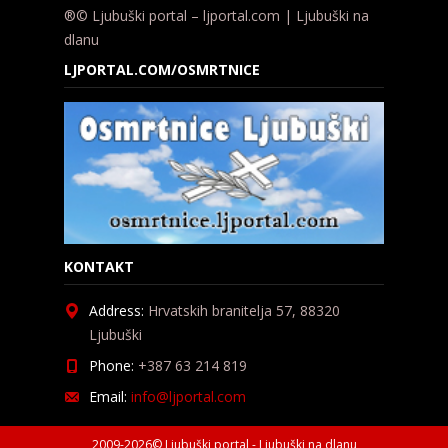
®© Ljubuški portal – ljportal.com | Ljubuški na
dlanu
LJPORTAL.COM/OSMRTNICE
KONTAKT
Address:
Hrvatskih branitelja 57, 88320
Ljubuški
Phone:
+387 63 214 819
Email:
info@ljportal.com
2009-2026© Ljubuški portal - Ljubuški na dlanu