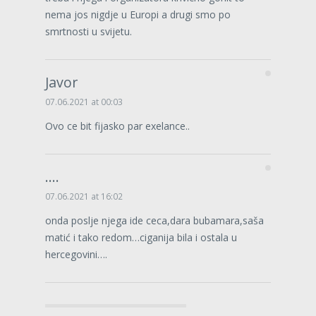
nema jos nigdje u Europi a drugi smo po
smrtnosti u svijetu.
Javor
07.06.2021 at 00:03
Ovo ce bit fijasko par exelance..
....
07.06.2021 at 16:02
onda poslje njega ide ceca,dara bubamara,saša
matić i tako redom…ciganija bila i ostala u
hercegovini….