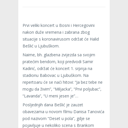
Prvi veliki koncert u Bosni i Hercegovini
nakon duže vremena i zabrana zbog
situacije s koronavirusom održat će Halid
Bešlić u Ljubuškom.
Naime, bh. glazbena zvijezda sa svojim
pratećim bendom, koji predvodi Samir
Kadirić, održat će koncert 1. srpnja na
stadionu Babovac u Ljubuškom. Na
repertoaru će se naći hitovi: “Ja bez tebe ne
mogu da živim”, “Miljacka”, “Prvi poljubac”,
“Lavanda”, “U meni jesen je”…
Posljednjih dana Bešlić je zauzet
obavezama u novom filmu Danisa Tanovića
pod nazivom “Deset u pola”, gdje se
pojavljuje u nekoliko scena s Brankom