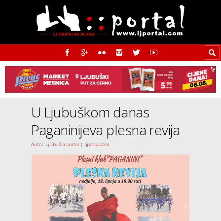
U Ljubuškom danas
Paganinijeva plesna revija
Autor: Ljubuški portal | ljportal.com