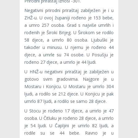
Prirodni priraštaj iznosi -301.
Negativni prirodni priraštaj zabilježen je i u
ZHŽ-u. U ovoj županiji rođeno je 153 bebe,
a umro 257 osoba. Grad s najviše umrlih i
rođenih je Široki Brijeg. U Širokom se rodilo
58 djece, a umrlo 80 osoba. Ljubuški je
također u minusu. U njemu je rođeno 44
djece, a umrle su 74 osobe. U Posušju je
rođeno 27 djece, a umrlo je 44 ljudi.
U HNŽ-u negativni priraštaj je zabilježen u
gotovo svim gradovima. Najgore je u
Mostaru i Konjicu. U Mostaru je umrlo 304
ljudi, a rodilo se 212 djece. U Konjicu je pak
umrlo 87 ljudi, a rodilo se samo 28 djece.
U Stocu je rođeno 17 djece, a umrlo je 47
osoba. U Čitluku je rođeno 28 djece, a umrlo
je 54 ljudi. U Čapljini je umrlo 82 ljudi, a
rodile su se 44 bebe. Ravno je u