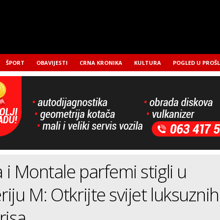
ŠPORT
OBAVIJESTI
CRNA KRONIKA
KULTURA
POGLED U PROŠ
i Montale parfemi stigli u
iju M: Otkrijte svijet luksuznih
risa