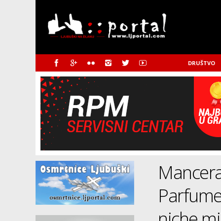
DRUŠTVO
Mancera 
Parfumer
niche mi