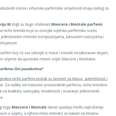
ekskluzivnih mirisa i vrhunske parfemske umjetnosti imaju razlog za
riju M
stigli su dugo očekivani
Mancera i Montale parfemi
,
na niche brenda koja su osvojila svjetsku parfemsku scenu
i jedinstvenim mirisnim kompozicijama, luksuznim sastojcima i
stojanosti.
 parfem koji će vas izdvojiti iz mase i ostaviti nezaboravan dojam,
vo vrijeme da upoznate mirisni svijet Mancere i Montalea.
parfeme čini posebnima?
 godina niche parfemi postali su sinonim za luksuz, autentičnost i
ost. Za razliku od masovno proizvedenih parfema, niche brendovi
e na kvalitetu sastojaka, kreativnost i stvaranje jedinstvenih
ča.
g toga
Mancera i Montale
danas spadaju među najtraženije
će u svijetu, a njihovi mirisi redovito se nalaze na listama