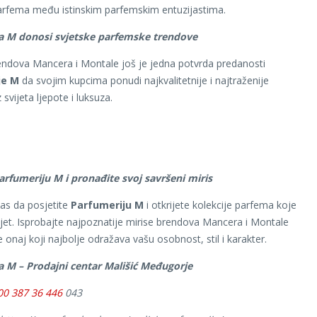
arfema među istinskim parfemskim entuzijastima.
a M donosi svjetske parfemske trendove
ndova Mancera i Montale još je jedna potvrda predanosti
je M
da svojim kupcima ponudi najkvalitetnije i najtraženije
 svijeta ljepote i luksuza.
arfumeriju M i pronađite svoj savršeni miris
as da posjetite
Parfumeriju M
i otkrijete kolekcije parfema koje
ijet. Isprobajte najpoznatije mirise brendova Mancera i Montale
 onaj koji najbolje odražava vašu osobnost, stil i karakter.
a M – Prodajni centar Mališić Međugorje
00 387 36 446
043