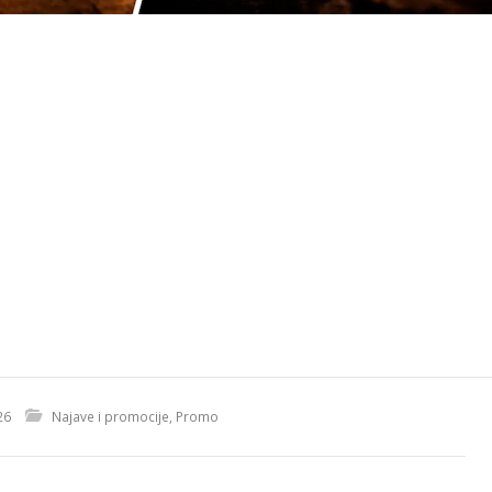
26
Najave i promocije
,
Promo