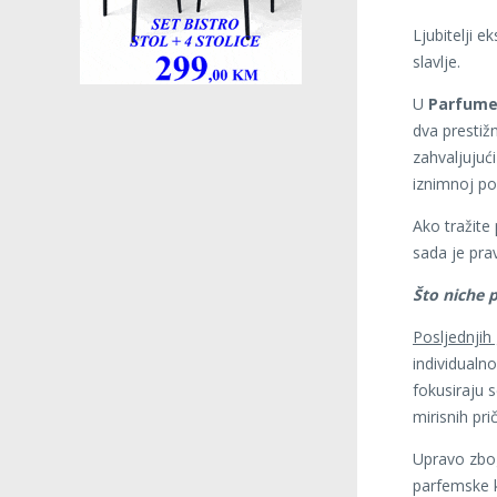
Ljubitelji 
slavlje.
U
Parfume
dva prestiž
zahvaljujuć
iznimnoj po
Ako tražite
sada je pra
Što niche 
Posljednjih
individualn
fokusiraju s
mirisnih pri
Upravo zbo
parfemske ku