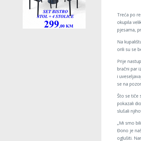
Treća po re
okupila veli
pjesama, pr
Na kupalištu
orili su se
Prije nastup
bračni par 
i uveseljava
se na pozor
Što se tiče 
pokazali di
slušali njih
„Mi smo bi
Đono je naš
oglušiti. Na