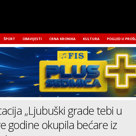
ŠPORT
OBAVIJESTI
CRNA KRONIKA
KULTURA
POGLED U PROŠ
acija „Ljubuški grade tebi u
ove godine okupila bećare iz