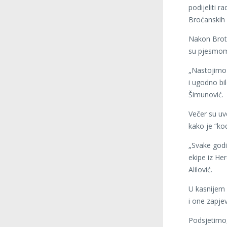
podijeliti r
Broćanskih 
Nakon Brotn
su pjesmom
„Nastojimo 
i ugodno bil
Šimunović.
Večer su uve
kako je “ko
„Svake godin
ekipe iz He
Alilović.
U kasnijem 
i one zapje
Podsjetimo, 