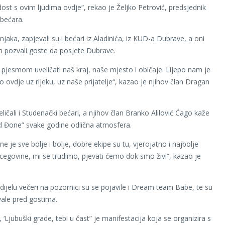
adost s ovim ljudima ovdje“, rekao je Željko Petrović, predsjednik
bećara.
jaka, zapjevali su i bećari iz Aladinića, iz KUD-a Dubrave, a oni
 pozvali goste da posjete Dubrave.
pjesmom uveličati naš kraj, naše mjesto i običaje. Lijepo nam je
o ovdje uz rijeku, uz naše prijatelje“, kazao je njihov član Dragan
ličali i Studenački bećari, a njihov član Branko Alilović Ćago kaže
d Đone” svake godine odlična atmosfera.
e je sve bolje i bolje, dobre ekipe su tu, vjerojatno i najbolje
rcegovine, mi se trudimo, pjevati ćemo dok smo živi“, kazao je
dijelu večeri na pozornici su se pojavile i Dream team Babe, te su
vale pred gostima.
‘Ljubuški grade, tebi u čast” je manifestacija koja se organizira s