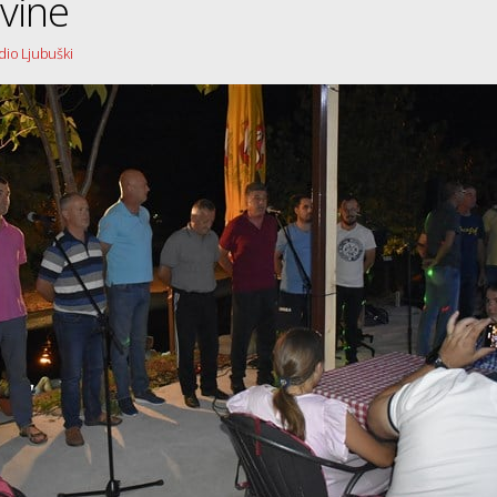
vine
dio Ljubuški