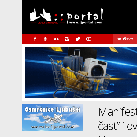
DRUŠTVO
Manifest
čast“ i 