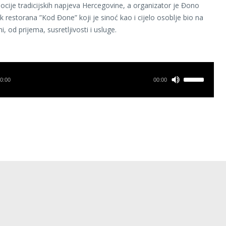
ocije tradicijskih napjeva Hercegovine, a organizator je Đono
k restorana ”Kod Đone” koji je sinoć kao i cijelo osoblje bio na
ni, od prijema, susretljivosti i usluge.
0:00
00:00