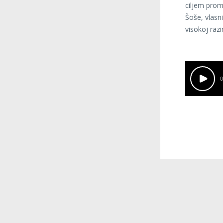
ciljem prom
Šoše, vlasni
visokoj razi
0