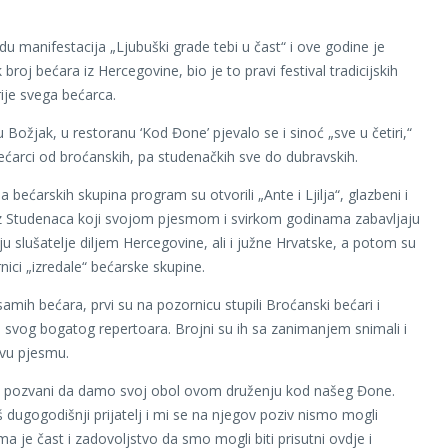
du manifestacija „Ljubuški grade tebi u čast“ i ove godine je
k broj bećara iz Hercegovine, bio je to pravi festival tradicijskih
ije svega bećarca.
 Božjak, u restoranu ‘Kod Đone’ pjevalo se i sinoć „sve u četiri,“
 bećarci od broćanskih, pa studenačkih sve do dubravskih.
a bećarskih skupina program su otvorili „Ante i Ljilja“, glazbeni i
iz Studenaca koji svojom pjesmom i svirkom godinama zabavljaju
ju slušatelje diljem Hercegovine, ali i južne Hrvatske, a potom su
nici „izredale“ bećarske skupine.
samih bećara, prvi su na pozornicu stupili Broćanski bećari i
o svog bogatog repertoara. Brojni su ih sa zanimanjem snimali i
ovu pjesmu.
li pozvani da damo svoj obol ovom druženju kod našeg Đone.
 dugogodišnji prijatelj i mi se na njegov poziv nismo mogli
ma je čast i zadovoljstvo da smo mogli biti prisutni ovdje i