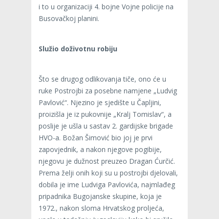
i to u organizaciji 4. bojne Vojne policije na
Busovačkoj planini.
Služio doživotnu robiju
Što se drugog odlikovanja tiče, ono će u
ruke Postrojbi za posebne namjene „Ludvig
Pavlović“. Njezino je sjedište u Čapljini,
proizišla je iz pukovnije „Kralj Tomislav“, a
poslije je ušla u sastav 2. gardijske brigade
HVO-a. Božan Šimović bio joj je prvi
zapovjednik, a nakon njegove pogibije,
njegovu je dužnost preuzeo Dragan Ćurčić.
Prema želji onih koji su u postrojbi djelovali,
dobila je ime Ludviga Pavlovića, najmlađeg
pripadnika Bugojanske skupine, koja je
1972., nakon sloma Hrvatskog proljeća,