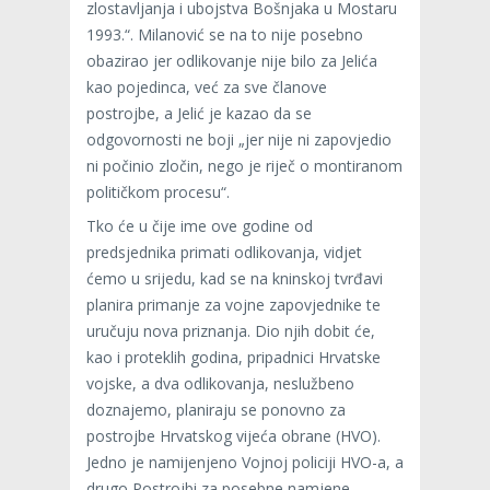
zlostavljanja i ubojstva Bošnjaka u Mostaru
1993.“. Milanović se na to nije posebno
obazirao jer odlikovanje nije bilo za Jelića
kao pojedinca, već za sve članove
postrojbe, a Jelić je kazao da se
odgovornosti ne boji „jer nije ni zapovjedio
ni počinio zločin, nego je riječ o montiranom
političkom procesu“.
Tko će u čije ime ove godine od
predsjednika primati odlikovanja, vidjet
ćemo u srijedu, kad se na kninskoj tvrđavi
planira primanje za vojne zapovjednike te
uručuju nova priznanja. Dio njih dobit će,
kao i proteklih godina, pripadnici Hrvatske
vojske, a dva odlikovanja, neslužbeno
doznajemo, planiraju se ponovno za
postrojbe Hrvatskog vijeća obrane (HVO).
Jedno je namijenjeno Vojnoj policiji HVO-a, a
drugo Postrojbi za posebne namjene