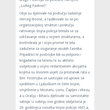
„Ludvig Pavlović“.
Obje su djelovale na području tadašnje
Herceg-Bosne, a razlikovale su se po
organizacijskoj strukturi i području
ratovanja. Vojna policija brinula se za
održavanje reda u vojnim strukturama, a
kontrolirala je i vojni promet te bila
zadužena za osiguranje visokih časnika.
Pripadnici te postrojbe bili su potpora i
brigadama na terenu te su aktivno
sudjelovali u vojno-redarstvenim akcijama
kojima su stvoreni uvjeti za prestanak rata u
BiH. Postrojba se sastojala od uprave sa
sjedištem u Ljubuškom te četiri bojne,
smještene u Mostaru, Livnu, Čapljini i Vitezu,
a u Orašju i Bihaću djelovale su samostalne
satnije. U svibnju ove godine obilježena je
29. godišnjica osnutka Vojne policije HVO-a,