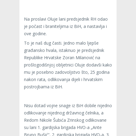
Na proslavi Oluje lani predsjednik RH odao
je počast i braniteljima iz BiH, a nastavlja i
ove godine.
To je naš dug časti. Jedno malo ljepše
građansko hvala, istaknuo je predsjednik
Republike Hrvatske Zoran Milanović na
prošlogodišnjoj obljetnici Oluje dodavši kako
mu je posebno zadovoljstvo što, 25 godina
nakon rata, odlikovanja dijeli i hrvatskim
postrojbama iz BiH.
Nisu dotad vojne snage iz BiH dobile nijedno
odlikovanje nijednog državnog čelnika, a
Redom Nikole Šubića Zrinskog odlikovane
su lani 1. gardijska brigada HVO-a „Ante
Bruno Bušić“, 2. gardijska brigada HVO-a, 3.