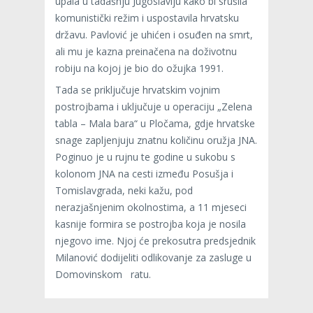
upala u tadašnju Jugoslaviju kako bi srušila
komunistički režim i uspostavila hrvatsku
državu. Pavlović je uhićen i osuđen na smrt,
ali mu je kazna preinačena na doživotnu
robiju na kojoj je bio do ožujka 1991.
Tada se priključuje hrvatskim vojnim
postrojbama i uključuje u operaciju „Zelena
tabla – Mala bara“ u Pločama, gdje hrvatske
snage zapljenjuju znatnu količinu oružja JNA.
Poginuo je u rujnu te godine u sukobu s
kolonom JNA na cesti između Posušja i
Tomislavgrada, neki kažu, pod
nerazjašnjenim okolnostima, a 11 mjeseci
kasnije formira se postrojba koja je nosila
njegovo ime. Njoj će prekosutra predsjednik
Milanović dodijeliti odlikovanje za zasluge u
Domovinskom ratu.