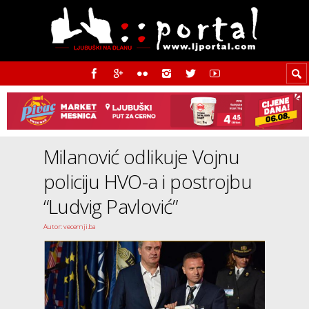
Milanović odlikuje Vojnu
policiju HVO-a i postrojbu
“Ludvig Pavlović”
Autor: vecernji.ba