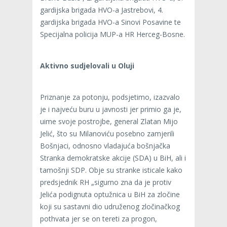
gardijska brigada HVO-a Jastrebovi, 4.
gardijska brigada HVO-a Sinovi Posavine te
Specijalna policija MUP-a HR Herceg-Bosne.
Aktivno sudjelovali u Oluji
Priznanje za potonju, podsjetimo, izazvalo
je i najveću buru u javnosti jer primio ga je,
uime svoje postrojbe, general Zlatan Mijo
Jelić, što su Milanoviću posebno zamjerili
Bošnjaci, odnosno vladajuća bošnjačka
Stranka demokratske akcije (SDA) u BiH, ali i
tamošnji SDP. Obje su stranke isticale kako
predsjednik RH „sigurno zna da je protiv
Jelića podignuta optužnica u BiH za zločine
koji su sastavni dio udruženog zločinačkog
pothvata jer se on tereti za progon,