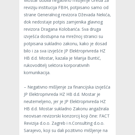
Mostar dobila negativno mišljenje Ureda za
reviziju institucija FBIH, potpisano samo od
strane Generalnog revizora Dževada Nekića,
dok nedostaje potpis zamjenika glavnog
revizora Dragana Kolobarića. Sva druga
izvješća dostupna na mrežnoj stranici su
potpisana sukladno zakonu, kako je dosad
bilo i za sva izvješće JP Elektroprivreda HZ
HB d.d. Mostar, kazala je Marija Buntić,
rukovoditelj sektora korporativnih
komunikacija.
– Negativno mišljenje za financijska izvješća
JP Elektroprivreda HZ HB d.d. Mostar je
neutemeljeno, jer je JP Elektroprivreda HZ
HB d.d. Mostar sukladno Zakonu angažirala
neovisan revizorski konzorcij koji čine: FACT
Revizija d.o.o. Zagreb i n.Consulting d.o.o.
Sarajevo, koji su dali pozitivno mišljenje na