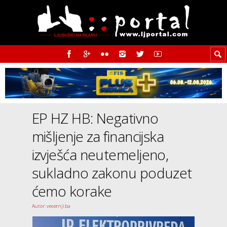
EP HZ HB: Negativno
mišljenje za financijska
izvješća neutemeljeno,
sukladno zakonu poduzet
ćemo korake
Autor: vecernji.ba