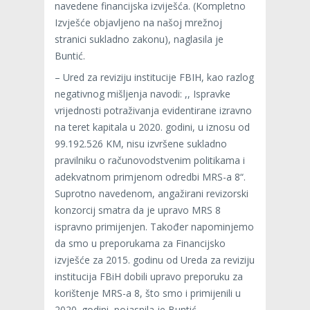
navedene financijska izviješća. (Kompletno
Izvješće objavljeno na našoj mrežnoj
stranici sukladno zakonu), naglasila je
Buntić.
– Ured za reviziju institucije FBIH, kao razlog
negativnog mišljenja navodi: ,, Ispravke
vrijednosti potraživanja evidentirane izravno
na teret kapitala u 2020. godini, u iznosu od
99.192.526 KM, nisu izvršene sukladno
pravilniku o računovodstvenim politikama i
adekvatnom primjenom odredbi MRS-a 8“.
Suprotno navedenom, angažirani revizorski
konzorcij smatra da je upravo MRS 8
ispravno primijenjen. Također napominjemo
da smo u preporukama za Financijsko
izvješće za 2015. godinu od Ureda za reviziju
institucija FBiH dobili upravo preporuku za
korištenje MRS-a 8, što smo i primijenili u
2020. godini, pojasnila je Buntić.