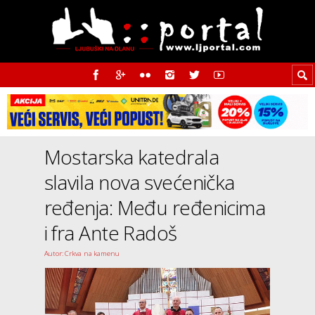
Mostarska katedrala
slavila nova svećenička
ređenja: Među ređenicima
i fra Ante Radoš
Autor: Crkva na kamenu