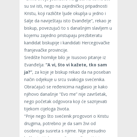
su svi isti, nego na zajedničkoj pripadnosti
Kristu, koji različite ljude okuplja u jedno i
šalje da naviještaju isto Evanđelje”, rekao je
biskup, povezujući to s današnjim slavljem u
kojemu zajedno pristupaju prezbiteratu
kandidat biskupije i kandidati Hercegovačke
franjevačke provincije.
Središte homilije bilo je Isusovo pitanje iz
Evanđelja:
“A vi, što vi kažete, tko sam
ja?”
, za koje je biskup rekao da na poseban
način odjekuje u srcu svakoga svećenika.
Obraćajući se ređenicima naglasio je kako
njihovo današnje “Evo me” nije završetak,
nego početak odgovora koji će sazrijevati
tijekom cijeloga života.
“Prije nego što svećenik progovori o Kristu
drugima, potrebno je da sam živi od
osobnoga susreta s njime. Nije presudno