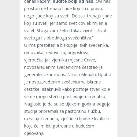
danas kažem:
budite bolji od nas.
Ovi naši
prostori ne trebaju ljude koji su u pravu,
nego ljude koji su sveti. Doista, trebaju ljude
koji su sveti, jer samo svet čovjek mijenja
svijet. Stoga vam želim takav život – život
svetoga i slobodnoga svećeništva.”
U ime prezbiterija biskupije, svih svećenika,
redovnika, redovnica, bogoslova,
vjeroučitelja i vjernika mjesne Crkve,
novozaređenim svećenicima čestitao je
generalni vikar mons. Nikola Menalo. Uputio
je novozaređenim svećenicima iskrene
čestitke, istaknuvši kako postoje stvari koje
se ne mogu steći u posljednjem trenutku.
Naglasio je da su se tijekom godina odgoja i
studija pripremali za pastoralnu službu,
razvijajući znanja, vještine i ljudske kvalitete
koje će im biti potrebne u budućem
djelovanju.