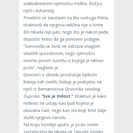
svakodnevnom vjernošću molitvi, Božjoj
riječi i euharistiji.
Posebno se zaustavio na liku svetoga Petra,
istaknuvši da njegova veličina nije u tome
što nikada nije pao, nego što je nakon pada
dopustio Kristu da ga ponovno podigne.
“Svećenički se život ne održava snagom
vlastitih sposobnosti, nego vjernošću
onomu prvom susretu iz kojega je niknuo
poziv”, naglasio je.
Govoreći o obredu prostracije tijekom
litanija svih svetih, biskup je podsjetio na
riječi iz Bernanosova
Dnevnika seoskog
župnika
:
“Sve je milost.”
Istaknuo je kako
ređenici ne ustaju kao ljudi kojima je
iskazana čast, nego kao oni koje Krist šalje
služiti njegovu narodu.
Na kraju homilije uputio je poziv novim
svećenicima da nikada ne zapuste osobni