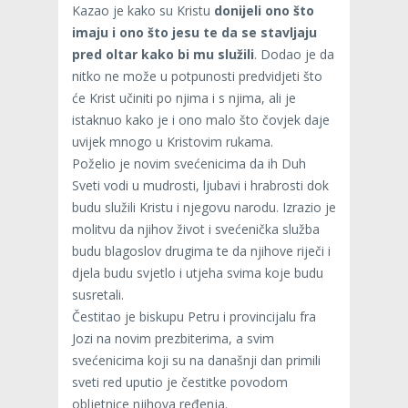
Kazao je kako su Kristu
donijeli ono što
imaju i ono što jesu te da se stavljaju
pred oltar kako bi mu služili
. Dodao je da
nitko ne može u potpunosti predvidjeti što
će Krist učiniti po njima i s njima, ali je
istaknuo kako je i ono malo što čovjek daje
uvijek mnogo u Kristovim rukama.
Poželio je novim svećenicima da ih Duh
Sveti vodi u mudrosti, ljubavi i hrabrosti dok
budu služili Kristu i njegovu narodu. Izrazio je
molitvu da njihov život i svećenička služba
budu blagoslov drugima te da njihove riječi i
djela budu svjetlo i utjeha svima koje budu
susretali.
Čestitao je biskupu Petru i provincijalu fra
Jozi na novim prezbiterima, a svim
svećenicima koji su na današnji dan primili
sveti red uputio je čestitke povodom
obljetnice njihova ređenja.