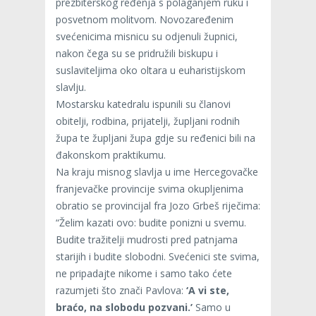
prezbiterskog ređenja s polaganjem ruku i
posvetnom molitvom. Novozaređenim
svećenicima misnicu su odjenuli župnici,
nakon čega su se pridružili biskupu i
suslaviteljima oko oltara u euharistijskom
slavlju.
Mostarsku katedralu ispunili su članovi
obitelji, rodbina, prijatelji, župljani rodnih
župa te župljani župa gdje su ređenici bili na
đakonskom praktikumu.
Na kraju misnog slavlja u ime Hercegovačke
franjevačke provincije svima okupljenima
obratio se provincijal fra Jozo Grbeš riječima:
“Želim kazati ovo: budite ponizni u svemu.
Budite tražitelji mudrosti pred patnjama
starijih i budite slobodni. Svećenici ste svima,
ne pripadajte nikome i samo tako ćete
razumjeti što znači Pavlova:
‘A vi ste,
braćo, na slobodu pozvani.’
Samo u