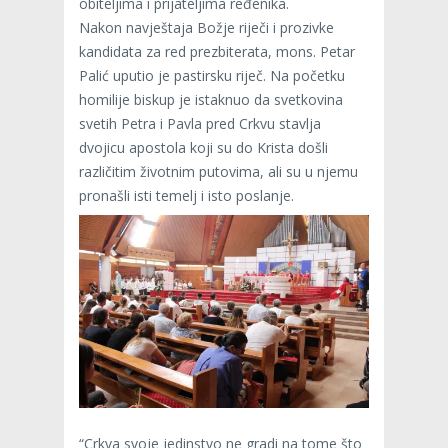
obiteljima i prijateljima ređenika.
Nakon navještaja Božje riječi i prozivke
kandidata za red prezbiterata, mons. Petar
Palić uputio je pastirsku riječ. Na početku
homilije biskup je istaknuo da svetkovina
svetih Petra i Pavla pred Crkvu stavlja
dvojicu apostola koji su do Krista došli
različitim životnim putovima, ali su u njemu
pronašli isti temelj i isto poslanje.
“Crkva svoje jedinstvo ne gradi na tome što