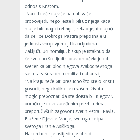
odnos s Kristom.
“Narod neće najviše pamtiti vaše
propovijedi, nego jeste li bili uz njega kada
mu je bilo najpotrebnije”, rekao je, dodajući
da se lice Dobroga Pastira prepoznaje u
jednostavnoj i vjernoj blizini ljudima.
Zaključujući homiliju, biskup je istaknuo da
će sve ono što ljudi s pravom očekuju od
svećenika biti plod njegova svakodnevnoga
susreta s Kristom u molitvi i euharistiji.
“Na kraju neće biti presudno što ste o Kristu
govorili, nego koliko se u vašem životu
moglo prepoznati da ste doista bili njegovi”,
poručio je novozaređenim prezbiterima,
preporučivši ih zagovoru svetih Petra i Pavla,
Blažene Djevice Marije, svetoga Josipa i
svetoga Franje Asiškoga.
Nakon homilije uslijedio je obred