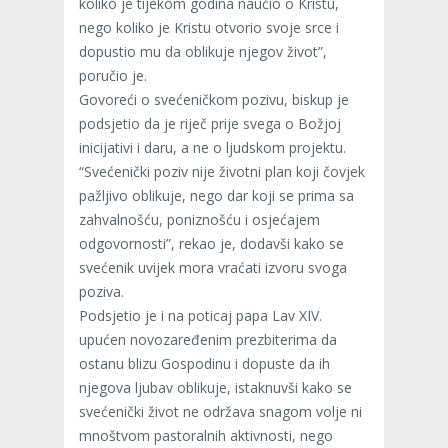
koliko je tijekom godina naučio o Kristu,
nego koliko je Kristu otvorio svoje srce i
dopustio mu da oblikuje njegov život”,
poručio je.
Govoreći o svećeničkom pozivu, biskup je
podsjetio da je riječ prije svega o Božjoj
inicijativi i daru, a ne o ljudskom projektu.
“Svećenički poziv nije životni plan koji čovjek
pažljivo oblikuje, nego dar koji se prima sa
zahvalnošću, poniznošću i osjećajem
odgovornosti”, rekao je, dodavši kako se
svećenik uvijek mora vraćati izvoru svoga
poziva.
Podsjetio je i na poticaj papa Lav XIV.
upućen novozaređenim prezbiterima da
ostanu blizu Gospodinu i dopuste da ih
njegova ljubav oblikuje, istaknuvši kako se
svećenički život ne održava snagom volje ni
mnoštvom pastoralnih aktivnosti, nego