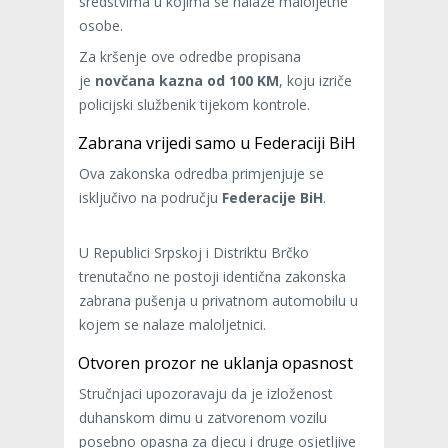
sredstvima u kojima se nalaze maloljetne
osobe.
Za kršenje ove odredbe propisana
je
novčana kazna od 100 KM
, koju izriče
policijski službenik tijekom kontrole.
Zabrana vrijedi samo u Federaciji BiH
Ova zakonska odredba primjenjuje se
isključivo na području
Federacije BiH
.
U Republici Srpskoj i Distriktu Brčko
trenutačno ne postoji identična zakonska
zabrana pušenja u privatnom automobilu u
kojem se nalaze maloljetnici.
Otvoren prozor ne uklanja opasnost
Stručnjaci upozoravaju da je izloženost
duhanskom dimu u zatvorenom vozilu
posebno opasna za djecu i druge osjetljive