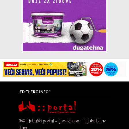
IED “HERC INFO”
®© Ljubuški portal – ljportal.com | Ljubuški na
dlanu