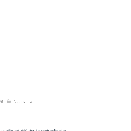
26
Naslovnica
 je više od 468 tisuća umirovljenika.