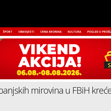
ŠPORT
OBAVIJESTI
CRNA KRONIKA
KULTURA
POGLED U PROŠ
lipanjskih mirovina u FBiH kreć