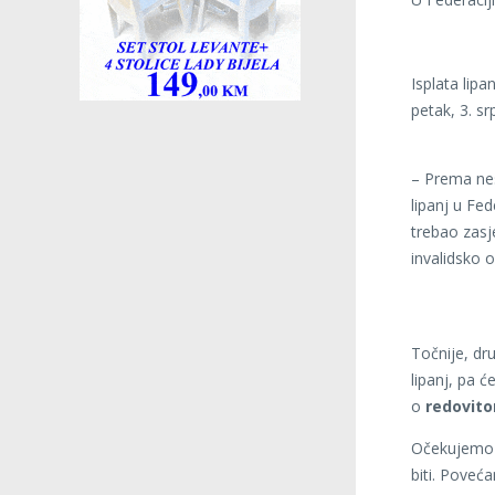
Isplata lip
petak, 3. s
– Prema nes
lipanj u Fed
trebao zasj
invalidsko 
Točnije, dr
lipanj, pa ć
o
redovito
Očekujemo 
biti. Poveć