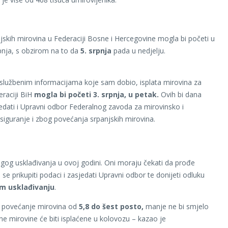
anjskih mirovina u Federaciji Bosne i Hercegovine mogla bi početi u
rpnja, s obzirom na to da
5. srpnja
pada u nedjelju.
lužbenim informacijama koje sam dobio, isplata mirovina za
eraciji BiH
mogla bi početi 3. srpnja, u petak.
Ovih bi dana
edati i Upravni odbor Federalnog zavoda za mirovinsko i
osiguranje i zbog povećanja srpanjskih mirovina.
ugog usklađivanja u ovoj godini. Oni moraju čekati da prođe
e se prikupiti podaci i zasjedati Upravni odbor te donijeti odluku
m usklađivanju
.
povećanje mirovina od
5,8 do šest posto,
manje ne bi smjelo
ane mirovine će biti isplaćene u kolovozu – kazao je