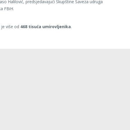
aso Halilović, predsjedavajući Skupštine Saveza udruga
ka FBiH.
 je više od
468 tisuća umirovljenika
.