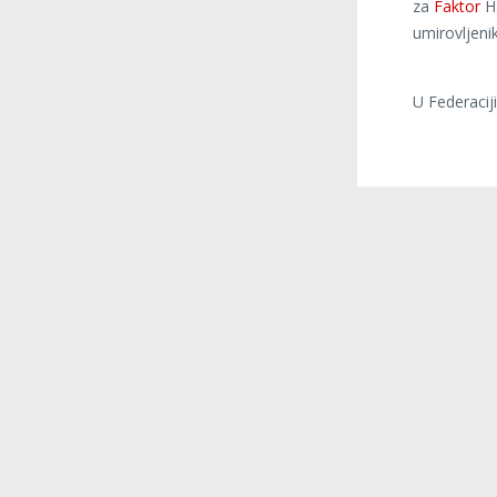
za
Faktor
H
umirovljeni
U Federaciji