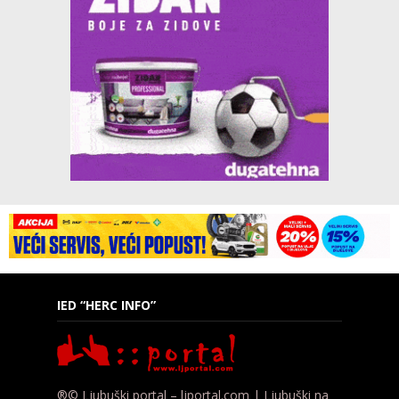
IED “HERC INFO”
®© Ljubuški portal – ljportal.com | Ljubuški na