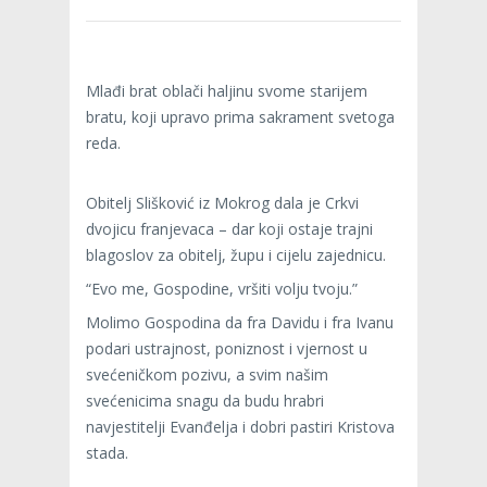
Mlađi brat oblači haljinu svome starijem
bratu, koji upravo prima sakrament svetoga
reda.
Obitelj Slišković iz Mokrog dala je Crkvi
dvojicu franjevaca – dar koji ostaje trajni
blagoslov za obitelj, župu i cijelu zajednicu.
“Evo me, Gospodine, vršiti volju tvoju.”
Molimo Gospodina da fra Davidu i fra Ivanu
podari ustrajnost, poniznost i vjernost u
svećeničkom pozivu, a svim našim
svećenicima snagu da budu hrabri
navjestitelji Evanđelja i dobri pastiri Kristova
stada.