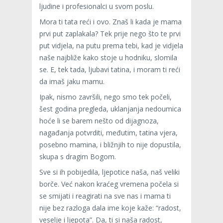
ljudine i profesionalci u svom poslu.
Mora ti tata reći i ovo. Znaš li kada je mama
prvi put zaplakala? Tek prije nego što te prvi
put vidjela, na putu prema tebi, kad je vidjela
naše najbliže kako stoje u hodniku, slomila
se. E, tek tada, ljubavi tatina, i moram ti reći
da imaš jaku mamu.
Ipak, nismo završili, nego smo tek počeli,
šest godina pregleda, uklanjanja nedoumica
hoće li se barem nešto od dijagnoza,
nagađanja potvrditi, međutim, tatina vjera,
posebno mamina, i bližnjih to nije dopustila,
skupa s dragim Bogom.
Sve si ih pobijedila, ljepotice naša, naš veliki
borče. Već nakon kraćeg vremena počela si
se smijati i reagirati na sve nas i mama ti
nije bez razloga dala ime koje kaže: “radost,
veselje i ljepota”. Da, ti si naša radost,