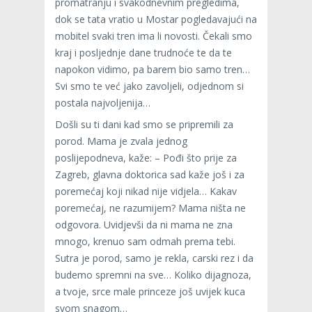
promatranju i svakodnevnim pregledima,
dok se tata vratio u Mostar pogledavajući na
mobitel svaki tren ima li novosti. Čekali smo
kraj i posljednje dane trudnoće te da te
napokon vidimo, pa barem bio samo tren…
Svi smo te već jako zavoljeli, odjednom si
postala najvoljenija…
Došli su ti dani kad smo se pripremili za
porod. Mama je zvala jednog
poslijepodneva, kaže: – Pođi što prije za
Zagreb, glavna doktorica sad kaže još i za
poremećaj koji nikad nije vidjela… Kakav
poremećaj, ne razumijem? Mama ništa ne
odgovora. Uvidjevši da ni mama ne zna
mnogo, krenuo sam odmah prema tebi.
Sutra je porod, samo je rekla, carski rez i da
budemo spremni na sve… Koliko dijagnoza,
a tvoje, srce male princeze još uvijek kuca
svom snagom…