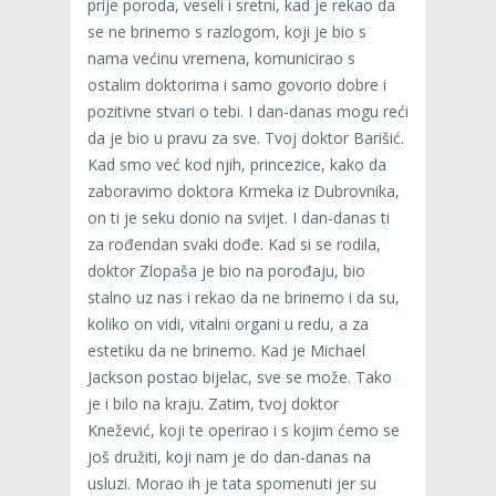
prije poroda, veseli i sretni, kad je rekao da
se ne brinemo s razlogom, koji je bio s
nama većinu vremena, komunicirao s
ostalim doktorima i samo govorio dobre i
pozitivne stvari o tebi. I dan-danas mogu reći
da je bio u pravu za sve. Tvoj doktor Barišić.
Kad smo već kod njih, princezice, kako da
zaboravimo doktora Krmeka iz Dubrovnika,
on ti je seku donio na svijet. I dan-danas ti
za rođendan svaki dođe. Kad si se rodila,
doktor Zlopaša je bio na porođaju, bio
stalno uz nas i rekao da ne brinemo i da su,
koliko on vidi, vitalni organi u redu, a za
estetiku da ne brinemo. Kad je Michael
Jackson postao bijelac, sve se može. Tako
je i bilo na kraju. Zatim, tvoj doktor
Knežević, koji te operirao i s kojim ćemo se
još družiti, koji nam je do dan-danas na
usluzi. Morao ih je tata spomenuti jer su