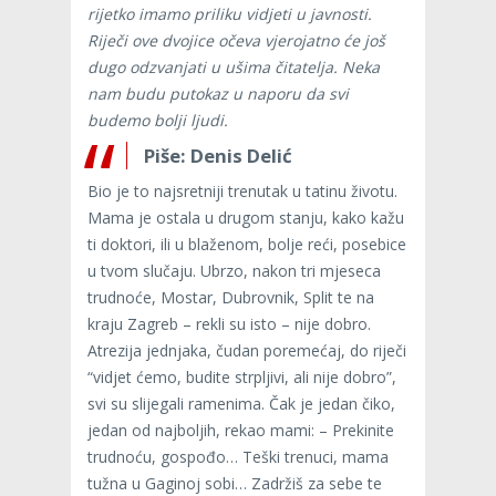
rijetko imamo priliku vidjeti u javnosti.
Riječi ove dvojice očeva vjerojatno će još
dugo odzvanjati u ušima čitatelja. Neka
nam budu putokaz u naporu da svi
budemo bolji ljudi.
Piše: Denis Delić
Bio je to najsretniji trenutak u tatinu životu.
Mama je ostala u drugom stanju, kako kažu
ti doktori, ili u blaženom, bolje reći, posebice
u tvom slučaju. Ubrzo, nakon tri mjeseca
trudnoće, Mostar, Dubrovnik, Split te na
kraju Zagreb – rekli su isto – nije dobro.
Atrezija jednjaka, čudan poremećaj, do riječi
“vidjet ćemo, budite strpljivi, ali nije dobro”,
svi su slijegali ramenima. Čak je jedan čiko,
jedan od najboljih, rekao mami: – Prekinite
trudnoću, gospođo… Teški trenuci, mama
tužna u Gaginoj sobi… Zadržiš za sebe te