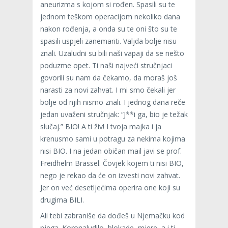
aneurizma s kojom si rođen. Spasili su te
jednom teškom operacijom nekoliko dana
nakon rođenja, a onda su te oni što su te
spasili uspjeli zanemariti. Valjda bolje nisu
znali. Uzaludni su bili naši vapaji da se nešto
poduzme opet. Ti naši najveći stručnjaci
govorili su nam da čekamo, da moraš još
narasti za novi zahvat. I mi smo čekali jer
bolje od njih nismo znali. I jednog dana reče
jedan uvaženi stručnjak: “J**i ga, bio je težak
slučaj.” BIO! A ti živ! I tvoja majka i ja
krenusmo sami u potragu za nekima kojima
nisi BIO. I na jedan običan mail javi se prof.
Freidhelm Brassel. Čovjek kojem ti nisi BIO,
nego je rekao da će on izvesti novi zahvat.
Jer on već desetljećima operira one koji su
drugima BILI.
Ali tebi zabraniše da dođeš u Njemačku kod
njega. Koronaludilo, blokade, mjere, a i ti