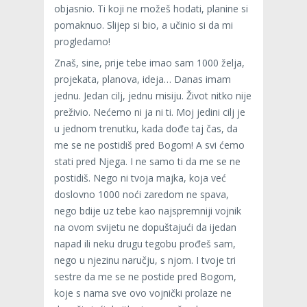
objasnio. Ti koji ne možeš hodati, planine si
pomaknuo. Slijep si bio, a učinio si da mi
progledamo!
Znaš, sine, prije tebe imao sam 1000 želja,
projekata, planova, ideja… Danas imam
jednu. Jedan cilj, jednu misiju. Život nitko nije
preživio. Nećemo ni ja ni ti. Moj jedini cilj je
u jednom trenutku, kada dođe taj čas, da
me se ne postidiš pred Bogom! A svi ćemo
stati pred Njega. I ne samo ti da me se ne
postidiš. Nego ni tvoja majka, koja već
doslovno 1000 noći zaredom ne spava,
nego bdije uz tebe kao najspremniji vojnik
na ovom svijetu ne dopuštajući da ijedan
napad ili neku drugu tegobu prođeš sam,
nego u njezinu naručju, s njom. I tvoje tri
sestre da me se ne postide pred Bogom,
koje s nama sve ovo vojnički prolaze ne