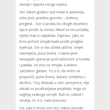
veselje i ljepota ovoga svijeta.
Već nakon godinu i pol imala si operaciju,
učila jesti, pravilno govoriti…, bolnica,
pregledi… Sve si prošla što drugih desetero
djece prođe za života. Nikad se nisi požalila,
rijetko kad si zaplakala. Zapravo, jako se
brzo počneš smijati kada prođe pregled,
injekcija. Sve si nas učinila jačima. Uvijek
nasmijana, puna života. I nakon prve
neuspjele operacije pod narkozom si hodala
i padala, svi smo se smijali, a doktor
začuđeno gledao. To si ti, da nešto ne
propustiš, puna života, ljubavi, omiljena u
društvu. Tvoj dolazak u vrtić, primjerice, nije
ulazak uz pozdravljanje prijatelja, nego uz
zagrljaj svakoga od njih. Baš to, radost i
veselje, to si ti, naša princezo.
Da, tata ti mora ovo reći, nakon poroda