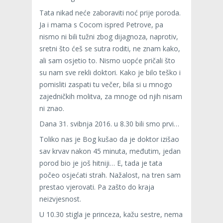
Tata nikad neće zaboraviti noć prije poroda.
Ja i mama s Cocom ispred Petrove, pa
nismo ni bili tužni zbog dijagnoza, naprotiv,
sretni što ćeš se sutra roditi, ne znam kako,
ali sam osjetio to. Nismo uopće pričali što
su nam sve rekli doktori. Kako je bilo teško i
pomisliti zaspati tu večer, bila si u mnogo
zajedničkih molitva, za mnoge od njih nisam
ni znao.
Dana 31. svibnja 2016. u 8.30 bili smo prvi…
Toliko nas je Bog kušao da je doktor izišao
sav krvav nakon 45 minuta, međutim, jedan
porod bio je još hitniji… E, tada je tata
počeo osjećati strah. Nažalost, na tren sam
prestao vjerovati. Pa zašto do kraja
neizvjesnost.
U 10.30 stigla je princeza, kažu sestre, nema