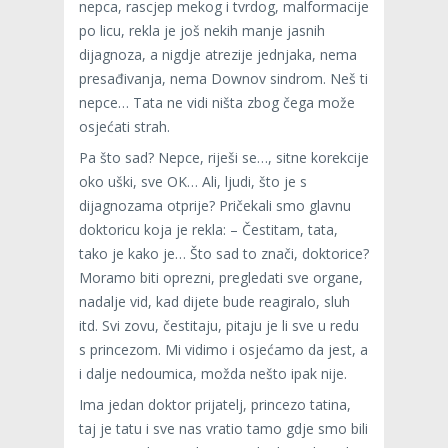
nepca, rascjep mekog i tvrdog, malformacije
po licu, rekla je još nekih manje jasnih
dijagnoza, a nigdje atrezije jednjaka, nema
presađivanja, nema Downov sindrom. Neš ti
nepce… Tata ne vidi ništa zbog čega može
osjećati strah.
Pa što sad? Nepce, riješi se…, sitne korekcije
oko uški, sve OK… Ali, ljudi, što je s
dijagnozama otprije? Pričekali smo glavnu
doktoricu koja je rekla: – Čestitam, tata,
tako je kako je… Što sad to znači, doktorice?
Moramo biti oprezni, pregledati sve organe,
nadalje vid, kad dijete bude reagiralo, sluh
itd. Svi zovu, čestitaju, pitaju je li sve u redu
s princezom. Mi vidimo i osjećamo da jest, a
i dalje nedoumica, možda nešto ipak nije.
Ima jedan doktor prijatelj, princezo tatina,
taj je tatu i sve nas vratio tamo gdje smo bili