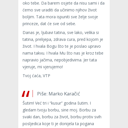
oko tebe. Da barem osjete da nisu sami i da
ćemo sve uraditi da učinimo njihov život
boljim. Tata mora ispuniti sve želje svoje
princeze, dat će sve od sebe.
Danas je, ljubavi tatina, sve lako, velika si
tatina, prelijepa, zdrava cura, pred kojom je
život. I hvala Bogu što te je poslao upravo
nama takvu. I hvala Mu što nas je kroz tebe
napravio jačima, nepobjedivima. Jer tata
vjeruje, mi vjerujemo!
Tvoj ćaća, VTP
Piše: Marko Karačić
Šutim! Već tri i “kusur” godina šutim. I
gledam tvoju borbu, sine moj. Borbu za
svaki dan, borbu za život, borbu protiv svih
posljedica koje ti je donijela ta pogana