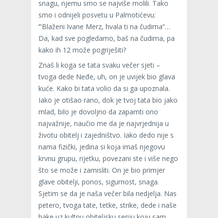
snagu, njemu smo se najviše molili. Tako
smo i odnijeli posvetu u Palmotićevu:
‘”Blaženi Ivane Merz, hvala ti na čudima”…
Da, kad sve pogledamo, baš na čudima, pa
kako ih 12 može pogriješiti?
Znaš li koga se tata svaku večer sjeti –
tvoga dede Neđe, uh, on je uvijek bio glava
kuće. Kako bi tata volio da si ga upoznala.
Iako je otišao rano, dok je tvoj tata bio jako
mlad, bilo je dovoljno da zapamti ono
najvažnije, naučio me da je najvrjednija u
životu obitelj i zajedništvo. Iako dedo nije s
nama fizički, jedina si koja imaš njegovu
krvnu grupu, rijetku, povezani ste i više nego
što se može i zamisliti. On je bio primjer
glave obitelji, ponos, sigurnost, snaga.
Sjetim se da je naša večer bila nedjelja. Nas
petero, tvoga tate, tetke, strike, dede i naše
bake uz kultnu obiteljsku seriju koju sam