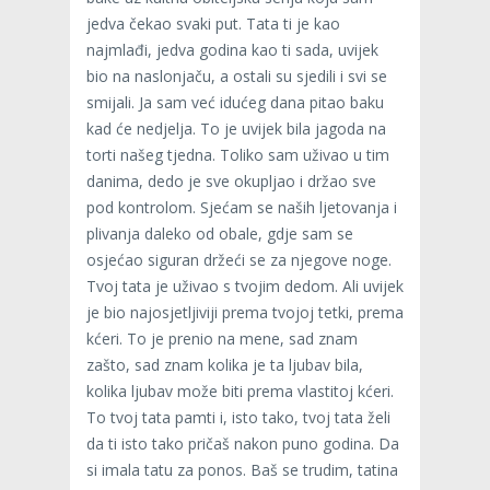
jedva čekao svaki put. Tata ti je kao
najmlađi, jedva godina kao ti sada, uvijek
bio na naslonjaču, a ostali su sjedili i svi se
smijali. Ja sam već idućeg dana pitao baku
kad će nedjelja. To je uvijek bila jagoda na
torti našeg tjedna. Toliko sam uživao u tim
danima, dedo je sve okupljao i držao sve
pod kontrolom. Sjećam se naših ljetovanja i
plivanja daleko od obale, gdje sam se
osjećao siguran držeći se za njegove noge.
Tvoj tata je uživao s tvojim dedom. Ali uvijek
je bio najosjetljiviji prema tvojoj tetki, prema
kćeri. To je prenio na mene, sad znam
zašto, sad znam kolika je ta ljubav bila,
kolika ljubav može biti prema vlastitoj kćeri.
To tvoj tata pamti i, isto tako, tvoj tata želi
da ti isto tako pričaš nakon puno godina. Da
si imala tatu za ponos. Baš se trudim, tatina