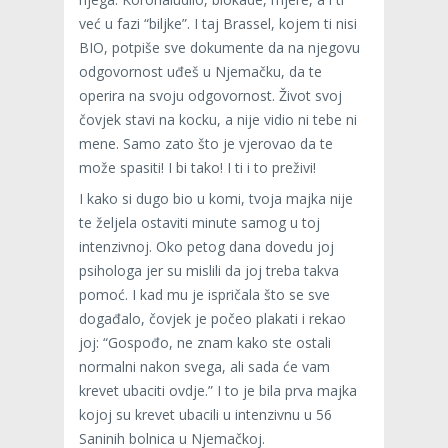
već u fazi “biljke”. I taj Brassel, kojem ti nisi
BIO, potpiše sve dokumente da na njegovu
odgovornost uđeš u Njemačku, da te
operira na svoju odgovornost. Život svoj
čovjek stavi na kocku, a nije vidio ni tebe ni
mene. Samo zato što je vjerovao da te
može spasiti! I bi tako! I ti i to preživi!
I kako si dugo bio u komi, tvoja majka nije
te željela ostaviti minute samog u toj
intenzivnoj. Oko petog dana dovedu joj
psihologa jer su mislili da joj treba takva
pomoć. I kad mu je ispričala što se sve
događalo, čovjek je počeo plakati i rekao
joj: “Gospođo, ne znam kako ste ostali
normalni nakon svega, ali sada će vam
krevet ubaciti ovdje.” I to je bila prva majka
kojoj su krevet ubacili u intenzivnu u 56
Saninih bolnica u Njemačkoj.