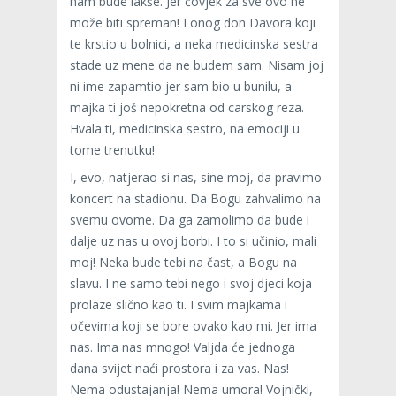
nam bude lakše. Jer čovjek za sve ovo ne
može biti spreman! I onog don Davora koji
te krstio u bolnici, a neka medicinska sestra
stade uz mene da ne budem sam. Nisam joj
ni ime zapamtio jer sam bio u bunilu, a
majka ti još nepokretna od carskog reza.
Hvala ti, medicinska sestro, na emociji u
tome trenutku!
I, evo, natjerao si nas, sine moj, da pravimo
koncert na stadionu. Da Bogu zahvalimo na
svemu ovome. Da ga zamolimo da bude i
dalje uz nas u ovoj borbi. I to si učinio, mali
moj! Neka bude tebi na čast, a Bogu na
slavu. I ne samo tebi nego i svoj djeci koja
prolaze slično kao ti. I svim majkama i
očevima koji se bore ovako kao mi. Jer ima
nas. Ima nas mnogo! Valjda će jednoga
dana svijet naći prostora i za vas. Nas!
Nema odustajanja! Nema umora! Vojnički,