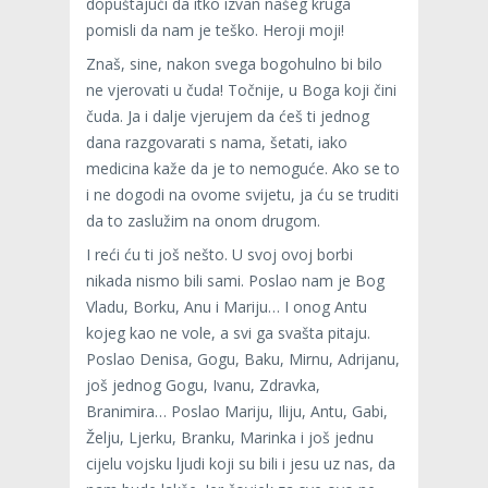
dopuštajući da itko izvan našeg kruga
pomisli da nam je teško. Heroji moji!
Znaš, sine, nakon svega bogohulno bi bilo
ne vjerovati u čuda! Točnije, u Boga koji čini
čuda. Ja i dalje vjerujem da ćeš ti jednog
dana razgovarati s nama, šetati, iako
medicina kaže da je to nemoguće. Ako se to
i ne dogodi na ovome svijetu, ja ću se truditi
da to zaslužim na onom drugom.
I reći ću ti još nešto. U svoj ovoj borbi
nikada nismo bili sami. Poslao nam je Bog
Vladu, Borku, Anu i Mariju… I onog Antu
kojeg kao ne vole, a svi ga svašta pitaju.
Poslao Denisa, Gogu, Baku, Mirnu, Adrijanu,
još jednog Gogu, Ivanu, Zdravka,
Branimira… Poslao Mariju, Iliju, Antu, Gabi,
Želju, Ljerku, Branku, Marinka i još jednu
cijelu vojsku ljudi koji su bili i jesu uz nas, da