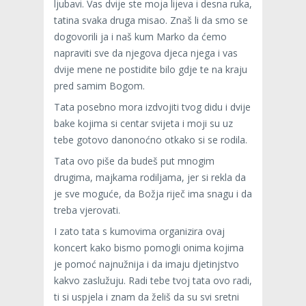
ljubavi. Vas dvije ste moja lijeva i desna ruka,
tatina svaka druga misao. Znaš li da smo se
dogovorili ja i naš kum Marko da ćemo
napraviti sve da njegova djeca njega i vas
dvije mene ne postidite bilo gdje te na kraju
pred samim Bogom.
Tata posebno mora izdvojiti tvog didu i dvije
bake kojima si centar svijeta i moji su uz
tebe gotovo danonoćno otkako si se rodila.
Tata ovo piše da budeš put mnogim
drugima, majkama rodiljama, jer si rekla da
je sve moguće, da Božja riječ ima snagu i da
treba vjerovati.
I zato tata s kumovima organizira ovaj
koncert kako bismo pomogli onima kojima
je pomoć najnužnija i da imaju djetinjstvo
kakvo zaslužuju. Radi tebe tvoj tata ovo radi,
ti si uspjela i znam da želiš da su svi sretni