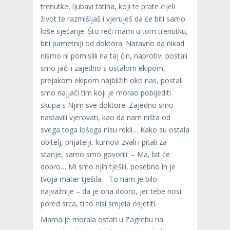
trenutke, ljubavi tatina, koji te prate cijeli
život te razmišljaš i vjeruješ da će biti samo
loše sjećanje. Što reći mami u tom trenutku,
biti pametniji od doktora. Naravno da nikad
nismo ni pomislili na taj čin, naprotiv, postali
smo jači i zajedno s ostalom ekipom,
prejakom ekipom najbližih oko nas, postali
smo najjači tim koji je morao pobijediti
skupa s Njim sve doktore. Zajedno smo
nastavili vjerovati, kao da nam ništa od
svega toga lošega nisu rekli… Kako su ostala
obitelj, prijatelji, kumovi zvali i pitali za
stanje, samo smo govorili: – Ma, bit će
dobro… Mi smo njih tješili, posebno ih je
tvoja mater tješila… To nam je bilo
najvažnije – da je ona dobro, jer tebe nosi
pored srca, ti to nisi smjela osjetiti.
Mama je morala ostati u Zagrebu na