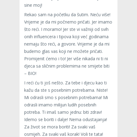
sine moj!
Rekao sam na početku da šutim. Neću više!
Vrijeme je da mi počnemo pričati. Jer imamo
što reći. I moramo! Jer ste vi važniji od svih
onih influencera i tipova koji već godinama
nemaju što reći, a govore. Vrijeme je da mi
budemo glas vas koji ne možete pričati.
Promijenit ćemo i to! Jer više nikada ni ti ni
djeca sa sličnim problemima ne smijete biti
– BIO!
I reći ću ti još nešto. Za tebe i djecu kao ti
kažu da ste s posebnim potrebama. Niste!
Mi odrasli smo s posebnim potrebama! Mi
odrasli imamo milijun ludih posebnih
potreba. Ti imaš samo jednu: biti zdrav!
Idemo se boriti i dalje! Nema odustajanja!
Za život se mora boriti! Za svaki vaš
osmijeh. Za svaki vaš korak! Voli te tata!