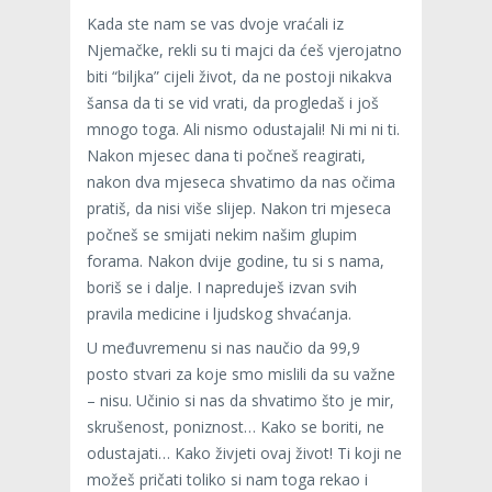
Kada ste nam se vas dvoje vraćali iz
Njemačke, rekli su ti majci da ćeš vjerojatno
biti “biljka” cijeli život, da ne postoji nikakva
šansa da ti se vid vrati, da progledaš i još
mnogo toga. Ali nismo odustajali! Ni mi ni ti.
Nakon mjesec dana ti počneš reagirati,
nakon dva mjeseca shvatimo da nas očima
pratiš, da nisi više slijep. Nakon tri mjeseca
počneš se smijati nekim našim glupim
forama. Nakon dvije godine, tu si s nama,
boriš se i dalje. I napreduješ izvan svih
pravila medicine i ljudskog shvaćanja.
U međuvremenu si nas naučio da 99,9
posto stvari za koje smo mislili da su važne
– nisu. Učinio si nas da shvatimo što je mir,
skrušenost, poniznost… Kako se boriti, ne
odustajati… Kako živjeti ovaj život! Ti koji ne
možeš pričati toliko si nam toga rekao i