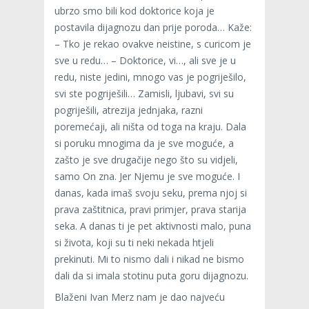
ubrzo smo bili kod doktorice koja je
postavila dijagnozu dan prije poroda… Kaže:
– Tko je rekao ovakve neistine, s curicom je
sve u redu… – Doktorice, vi…, ali sve je u
redu, niste jedini, mnogo vas je pogriješilo,
svi ste pogriješili… Zamisli, ljubavi, svi su
pogriješili, atrezija jednjaka, razni
poremećaji, ali ništa od toga na kraju. Dala
si poruku mnogima da je sve moguće, a
zašto je sve drugačije nego što su vidjeli,
samo On zna. Jer Njemu je sve moguće. I
danas, kada imaš svoju seku, prema njoj si
prava zaštitnica, pravi primjer, prava starija
seka. A danas ti je pet aktivnosti malo, puna
si života, koji su ti neki nekada htjeli
prekinuti. Mi to nismo dali i nikad ne bismo
dali da si imala stotinu puta goru dijagnozu.
Blaženi Ivan Merz nam je dao najveću